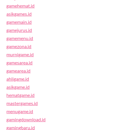
gamehemat.id
asikgames.id
gamemain.id
gamejurus.id
gamemenu.id
gamezona.id
murnigame.id
gamesarea.id
gamearea.id
ahligame.id
asikgame.id
hematgame.id
mastergames.id
menugame.id
gamingdownload.id
gamingbaru.id