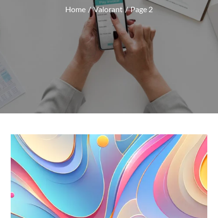
Home
Valorant
Page 2