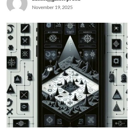
Posted
November 19, 2025
on