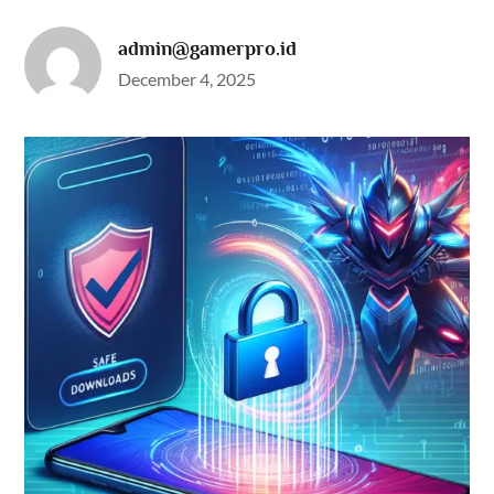
admin@gamerpro.id
Posted
December 4, 2025
on