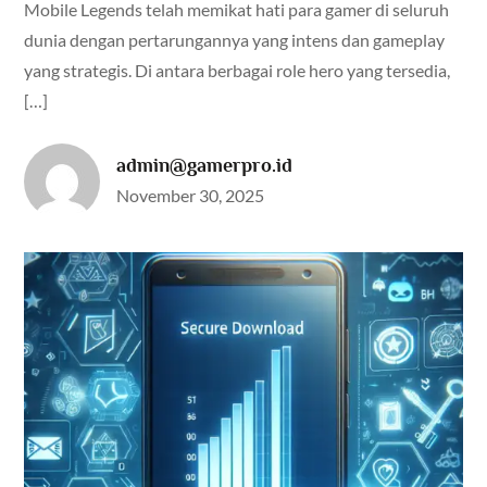
Mobile Legends telah memikat hati para gamer di seluruh
dunia dengan pertarungannya yang intens dan gameplay
yang strategis. Di antara berbagai role hero yang tersedia,
[…]
admin@gamerpro.id
Posted
November 30, 2025
on