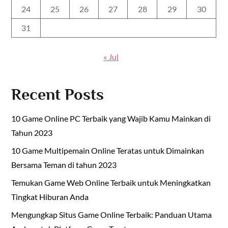
24
25
26
27
28
29
30
31
« Jul
Recent Posts
10 Game Online PC Terbaik yang Wajib Kamu Mainkan di
Tahun 2023
10 Game Multipemain Online Teratas untuk Dimainkan
Bersama Teman di tahun 2023
Temukan Game Web Online Terbaik untuk Meningkatkan
Tingkat Hiburan Anda
Mengungkap Situs Game Online Terbaik: Panduan Utama