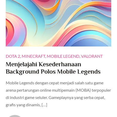
DOTA 2
MINECRAFT
MOBILE LEGEND
VALORANT
Menjelajahi Kesederhanaan
Background Polos Mobile Legends
Mobile Legends dengan cepat menjadi salah satu game
arena pertarungan online multipemain (MOBA) terpopuler
di industri game seluler. Gameplaynya yang serba cepat,
grafis yang dinamis, […]