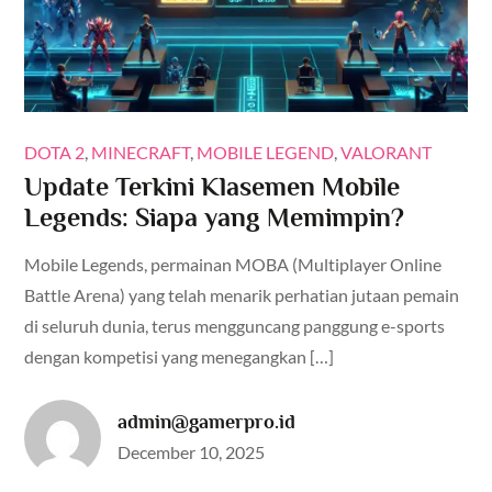
DOTA 2
MINECRAFT
MOBILE LEGEND
VALORANT
Update Terkini Klasemen Mobile
Legends: Siapa yang Memimpin?
Mobile Legends, permainan MOBA (Multiplayer Online
Battle Arena) yang telah menarik perhatian jutaan pemain
di seluruh dunia, terus mengguncang panggung e-sports
dengan kompetisi yang menegangkan […]
admin@gamerpro.id
Posted
December 10, 2025
on