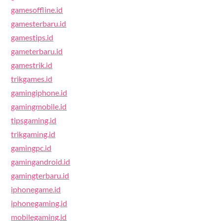
gamesoffline.id
gamesterbaru.id
gamestips.id
gameterbaru.id
gamestrik.id
trikgames.id
gamingiphone.id
gamingmobile.id
tipsgaming.id
trikgaming.id
gamingpc.id
gamingandroid.id
gamingterbaru.id
iphonegame.id
iphonegaming.id
mobilegaming.id