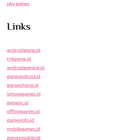
pkv games
Links
androidgame.id
trikgame.id
androidgaming.id
gameandroid.id
gameiphone.id
iphonegames.id
gamepc.id
offlinegames.id
gamesinfo.id
mobilegames.id
gamesmobile.id