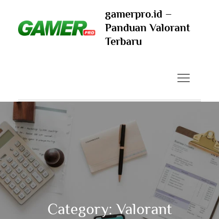
Skip
gamerpro.id –
to
Panduan Valorant
content
Terbaru
Category:
Valorant