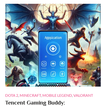
DOTA 2
MINECRAFT
MOBILE LEGEND
VALORANT
Tencent Gaming Buddy: