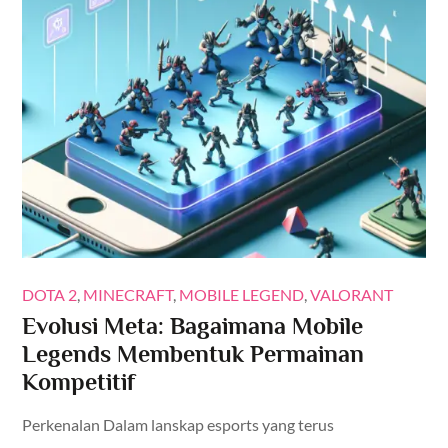
DOTA 2
MINECRAFT
MOBILE LEGEND
VALORANT
Evolusi Meta: Bagaimana Mobile
Legends Membentuk Permainan
Kompetitif
Perkenalan Dalam lanskap esports yang terus