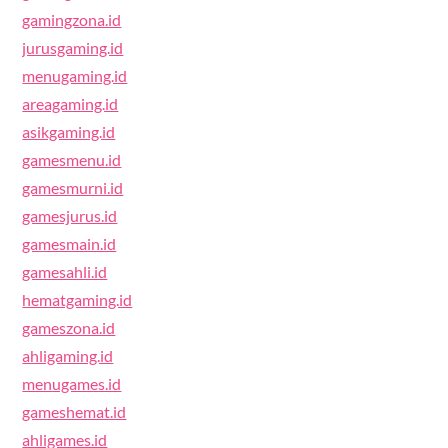
gamingzona.id
jurusgaming.id
menugaming.id
areagaming.id
asikgaming.id
gamesmenu.id
gamesmurni.id
gamesjurus.id
gamesmain.id
gamesahli.id
hematgaming.id
gameszona.id
ahligaming.id
menugames.id
gameshemat.id
ahligames.id