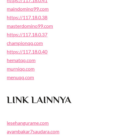
https://117.18.0.41
maindomino99.com
https://117.18.0.38
masterdomino99.com
https://117.18.0.37
championqq.com
https://117.18.0.40
hematqq.com
murniqq.com
menuqq.com
LINK LAINNYA
lesehangurame.com
ayambakar7saudara.com