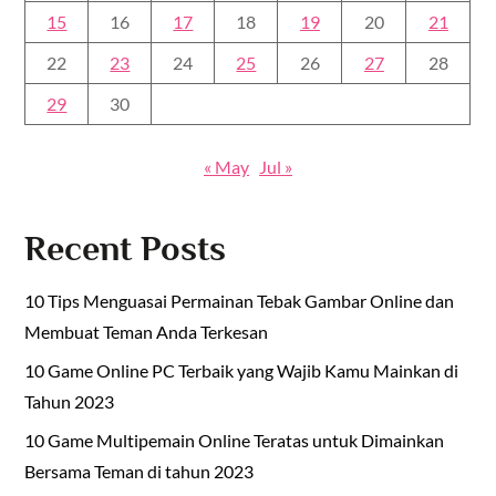
15
16
17
18
19
20
21
22
23
24
25
26
27
28
29
30
« May
Jul »
Recent Posts
10 Tips Menguasai Permainan Tebak Gambar Online dan
Membuat Teman Anda Terkesan
10 Game Online PC Terbaik yang Wajib Kamu Mainkan di
Tahun 2023
10 Game Multipemain Online Teratas untuk Dimainkan
Bersama Teman di tahun 2023