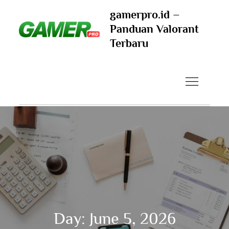
Skip
gamerpro.id –
to
Panduan Valorant
content
Terbaru
Day:
June 5, 2026