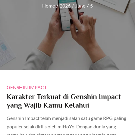
Home
2026
June
5
GENSHIN IMPACT
Karakter Terkuat di Genshin Impact
yang Wajib Kamu Ketahui
Genshin Impact telah menjadi salah satu game RPG paling
populer sejak dirilis oleh miHoYo. Dengan dunia yang
memukau dan sistem pertarungan yang dinamis, para