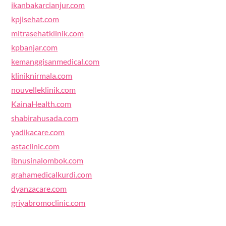
ikanbakarcianjur.com
kpjisehat.com
mitrasehatklinik.com
kpbanjar.com
kemanggisanmedical.com
kliniknirmala.com
nouvelleklinik.com
KainaHealth.com
shabirahusada.com
yadikacare.com
astaclinic.com
ibnusinalombok.com
grahamedicalkurdi.com
dyanzacare.com
griyabromoclinic.com