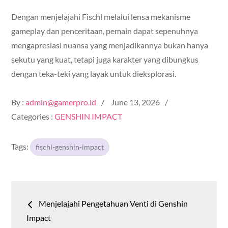
Dengan menjelajahi Fischl melalui lensa mekanisme
gameplay dan penceritaan, pemain dapat sepenuhnya
mengapresiasi nuansa yang menjadikannya bukan hanya
sekutu yang kuat, tetapi juga karakter yang dibungkus
dengan teka-teki yang layak untuk dieksplorasi.
Posted
By :
admin@gamerpro.id
June 13, 2026
on
Categories :
GENSHIN IMPACT
Tags:
fischl-genshin-impact
Post
Menjelajahi Pengetahuan Venti di Genshin
navigation
Impact