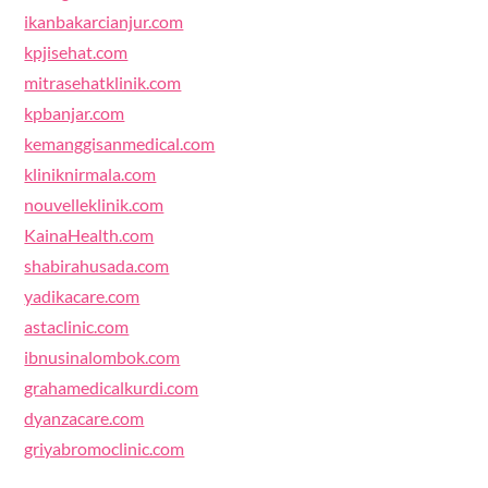
ikanbakarcianjur.com
kpjisehat.com
mitrasehatklinik.com
kpbanjar.com
kemanggisanmedical.com
kliniknirmala.com
nouvelleklinik.com
KainaHealth.com
shabirahusada.com
yadikacare.com
astaclinic.com
ibnusinalombok.com
grahamedicalkurdi.com
dyanzacare.com
griyabromoclinic.com