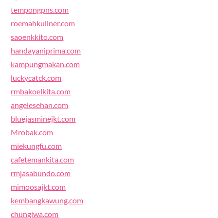
tempongpns.com
roemahkuliner.com
saoenkkito.com
handayaniprima.com
kampungmakan.com
luckycatck.com
rmbakoelkita.com
angelesehan.com
bluejasminejkt.com
Mrobak.com
miekungfu.com
cafetemankita.com
rmjasabundo.com
mimoosajkt.com
kembangkawung.com
chungiwa.com