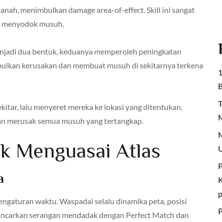
nah, menimbulkan damage area-of-effect. Skill ini sangat
n menyodok musuh.
enjadi dua bentuk, keduanya memperoleh peningkatan
mbulkan kerusakan dan membuat musuh di sekitarnya terkena
1
B
T
kitar, lalu menyeret mereka ke lokasi yang ditentukan,
M
an merusak semua musuh yang tertangkap.
M
uk Menguasai Atlas
U
P
a
K
ngaturan waktu. Waspadai selalu dinamika peta, posisi
P
ancarkan serangan mendadak dengan Perfect Match dan