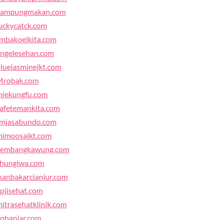
kampungmakan.com
uckycatck.com
mbakoelkita.com
ngelesehan.com
luejasminejkt.com
Mrobak.com
miekungfu.com
afetemankita.com
rmjasabundo.com
mimoosajkt.com
kembangkawung.com
chungiwa.com
kanbakarcianjur.com
pjisehat.com
itrasehatklinik.com
pbanjar.com