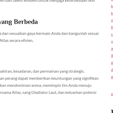
 dan talent emblem untuk menjaga ketersediaan skill
k
k
n
 yang Berbeda
K
a dan sesuaikan gaya bermain Anda dan bangunlah sesuai
s
tlas secara efisien.
y
a
i
g
d
iran, kesadaran, dan permainan yang strategis.
g
n perang dapat memberikan keuntungan yang signifikan
nda akan mendominasi arena, memimpin tim Anda menuju
sama Atlas, sang Gladiator Laut, dan keluarkan potensi
p