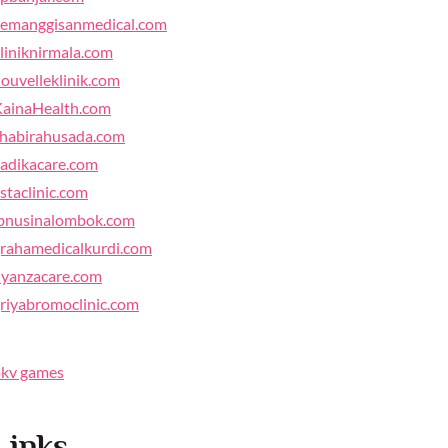
emanggisanmedical.com
liniknirmala.com
ouvelleklinik.com
ainaHealth.com
habirahusada.com
adikacare.com
staclinic.com
bnusinalombok.com
rahamedicalkurdi.com
yanzacare.com
riyabromoclinic.com
kv games
Links