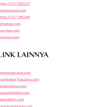
ttps://117.18.0.37
championqq.com
ttps://117.18.0.40
hematqq.com
murniqq.com
menuqq.com
LINK LAINNYA
lesehangurame.com
ayambakar7saudara.com
tempongpns.com
oemahkuliner.com
aoenkkito.com
andayaniprima.com