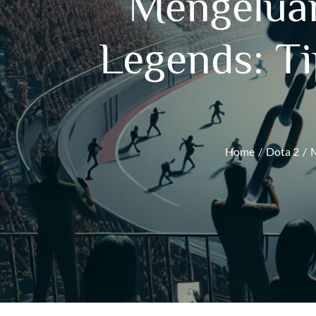
Mengeluar
Legends: Ti
Home
Dota 2
M