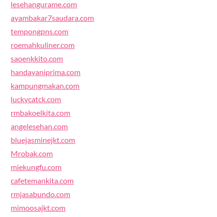
lesehangurame.com
ayambakar7saudara.com
tempongpns.com
roemahkuliner.com
saoenkkito.com
handayaniprima.com
kampungmakan.com
luckycatck.com
rmbakoelkita.com
angelesehan.com
bluejasminejkt.com
Mrobak.com
miekungfu.com
cafetemankita.com
rmjasabundo.com
mimoosajkt.com