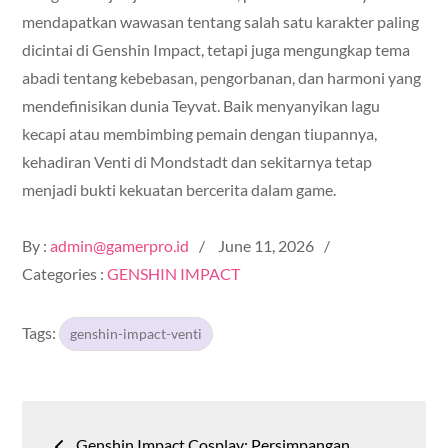
mendapatkan wawasan tentang salah satu karakter paling
dicintai di Genshin Impact, tetapi juga mengungkap tema
abadi tentang kebebasan, pengorbanan, dan harmoni yang
mendefinisikan dunia Teyvat. Baik menyanyikan lagu
kecapi atau membimbing pemain dengan tiupannya,
kehadiran Venti di Mondstadt dan sekitarnya tetap
menjadi bukti kekuatan bercerita dalam game.
Posted
By :
admin@gamerpro.id
June 11, 2026
on
Categories :
GENSHIN IMPACT
Tags:
genshin-impact-venti
Post
Genshin Impact Cosplay: Persimpangan