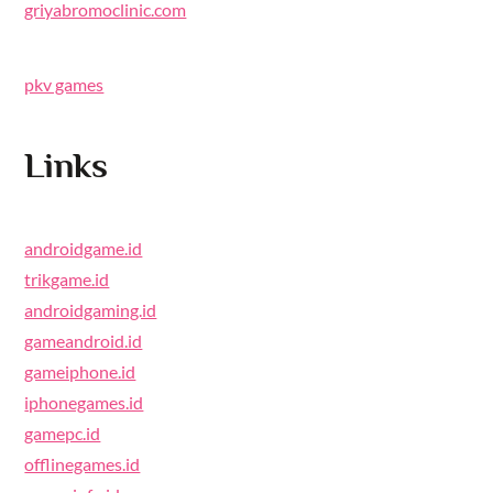
griyabromoclinic.com
pkv games
Links
androidgame.id
trikgame.id
androidgaming.id
gameandroid.id
gameiphone.id
iphonegames.id
gamepc.id
offlinegames.id