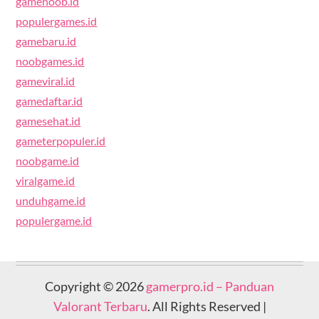
gamenoob.id
populergames.id
gamebaru.id
noobgames.id
gameviral.id
gamedaftar.id
gamesehat.id
gameterpopuler.id
noobgame.id
viralgame.id
unduhgame.id
populergame.id
Copyright © 2026
gamerpro.id – Panduan
Valorant Terbaru
. All Rights Reserved |