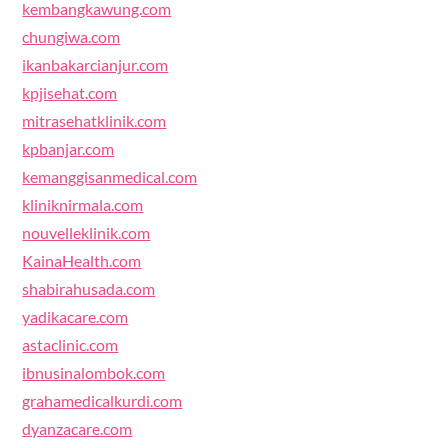
kembangkawung.com
chungiwa.com
ikanbakarcianjur.com
kpjisehat.com
mitrasehatklinik.com
kpbanjar.com
kemanggisanmedical.com
kliniknirmala.com
nouvelleklinik.com
KainaHealth.com
shabirahusada.com
yadikacare.com
astaclinic.com
ibnusinalombok.com
grahamedicalkurdi.com
dyanzacare.com