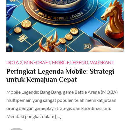
DOTA 2
MINECRAFT
MOBILE LEGEND
VALORANT
Peringkat Legenda Mobile: Strategi
untuk Kemajuan Cepat
Mobile Legends: Bang Bang, game Battle Arena (MOBA)
multipemain yang sangat populer, telah memikat jutaan
orang dengan gameplay strategis dan koordinasi tim.
Mendaki pangkat dalam […]