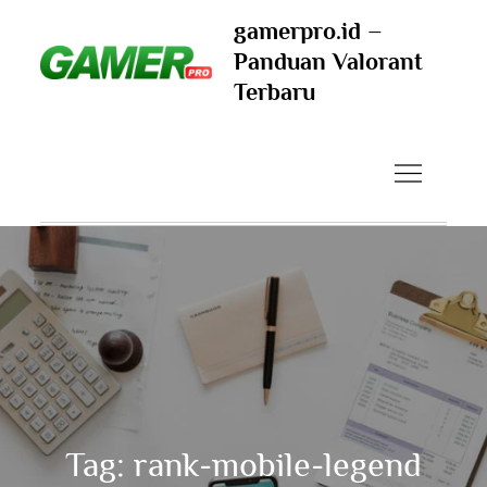
Skip
gamerpro.id –
to
Panduan Valorant
content
Terbaru
Tag:
rank-mobile-legend