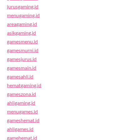
jurusgaming.id
menugaming.id
areagaming.id
asikgaming.id
gamesmenu.id
gamesmurni.id
gamesjurus.id
gamesmain.id
gamesahli.id
hematgaming.id
gameszona.id
ahligaming.id
menugames.id
gameshemat.id
ahligames.id
gamehemat.id