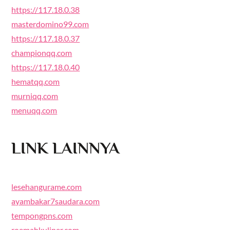
https://117.18.0.38
masterdomino99.com
https://117.18.0.37
championqq.com
https://117.18.0.40
hematqq.com
murniqq.com
menuqq.com
LINK LAINNYA
lesehangurame.com
ayambakar7saudara.com
tempongpns.com
roemahkuliner.com