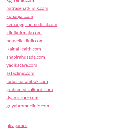
mitrasehatklinik.com
kpbanjar.com
kemanggisanmedical.com
kliniknirmala.com
nouvelleklinik.com
KainaHealth.com
shabirahusada.com
yadikacare.com
astaclinic.com
ibnusinalombok.com
grahamedicalkurdi.com
dyanzacare.com
griyabromoclinic.com
pkv games