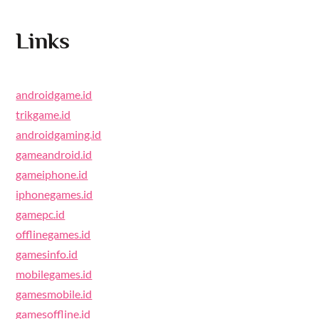
Links
androidgame.id
trikgame.id
androidgaming.id
gameandroid.id
gameiphone.id
iphonegames.id
gamepc.id
offlinegames.id
gamesinfo.id
mobilegames.id
gamesmobile.id
gamesoffline.id