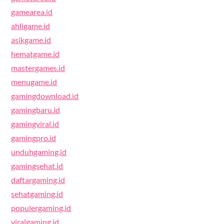
gamearea.id
ahligame.id
asikgame.id
hematgame.id
mastergames.id
menugame.id
gamingdownload.id
gamingbaru.id
gamingviral.id
gamingpro.id
unduhgaming.id
gamingsehat.id
daftargaming.id
sehatgaming.id
populergaming.id
viralgaming.id