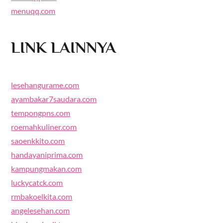
menuqq.com
LINK LAINNYA
lesehangurame.com
ayambakar7saudara.com
tempongpns.com
roemahkuliner.com
saoenkkito.com
handayaniprima.com
kampungmakan.com
luckycatck.com
rmbakoelkita.com
angelesehan.com