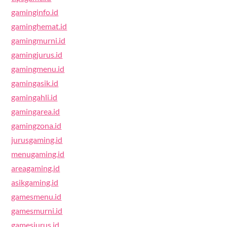
gaminginfo.id
gaminghemat.id
gamingmurni.id
gamingjurus.id
gamingmenu.id
gamingasik.id
gamingahli.id
gamingarea.id
gamingzona.id
jurusgaming.id
menugaming.id
areagaming.id
asikgaming.id
gamesmenu.id
gamesmurni.id
gamesjurus.id