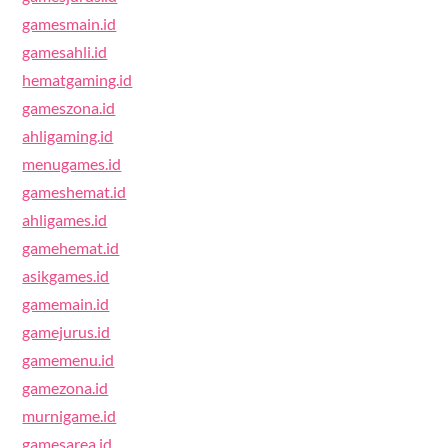
gamesmain.id
gamesahli.id
hematgaming.id
gameszona.id
ahligaming.id
menugames.id
gameshemat.id
ahligames.id
gamehemat.id
asikgames.id
gamemain.id
gamejurus.id
gamemenu.id
gamezona.id
murnigame.id
gamesarea.id