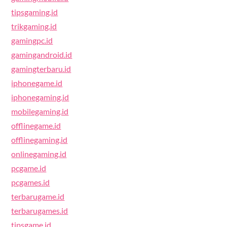
tipsgaming.id
trikgaming.id
gamingpc.id
gamingandroid.id
gamingterbaru.id
iphonegame.id
iphonegaming.id
mobilegaming.id
offlinegame.id
offlinegaming.id
onlinegaming.id
pcgame.id
pcgames.id
terbarugame.id
terbarugames.id
tipsgame.id