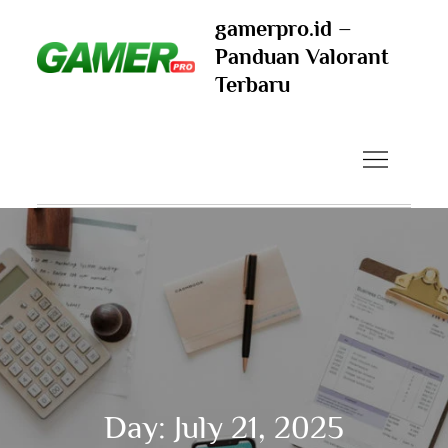
Skip
gamerpro.id –
to
Panduan Valorant
content
Terbaru
Day:
July 21, 2025