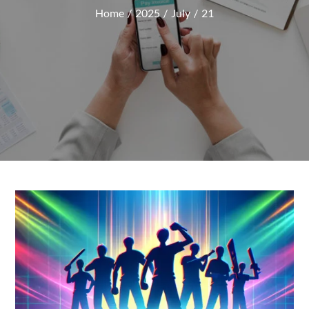
Home
2025
July
21