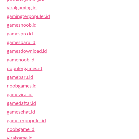
viralgaming.id
gamingterpopuler.id
gamesnoob.id
gamespro.id
gamesbaru.id
gamesdownload.id
gamenoob.id
populergames.id
gamebaru.id
noobgames.id
gameviral.id
gamedaftar.id
gamesehat.id
gameterpopuler.id
noobgame.id
viralgame.id