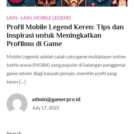
LAIN - LAIN
MOBILE LEGEND
Profil Mobile Legend Keren: Tips dan
Inspirasi untuk Meningkatkan
Profilmu di Game
Mobile Legends adalah salah satu game multiplayer online
battle arena (MOBA) yang populer di kalangan penggemar
game seluler. Bagi banyak pemain, memiliki profil yang
keren […]
admin@gamerpro.id
Posted
July 17, 2025
on
Search