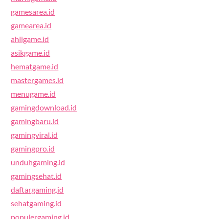
gamesarea.id
gamearea.id
ahligame.id
asikgame.id
hematgame.id
mastergames.id
menugame.id
gamingdownload.id
gamingbaru.id
gamingviral.id
gamingpro.id
unduhgaming.id
gamingsehat.id
daftargaming.id
sehatgaming.id
populergaming.id