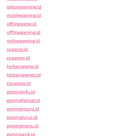
iphonegaming.id
mobilegaming.id
offlinegame.id
offlinegaming.id
onlinegaming.id
pcgame.id
pcgames.id
terbarugame.id
terbarugames.id
tipsgame.id
gaminginfo.id
gaminghemat.id
gamingmurni.id
gamingjurus.id
gamingmenu.id
gamingasik.id