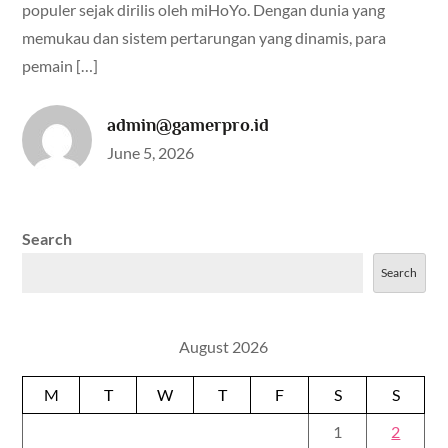
populer sejak dirilis oleh miHoYo. Dengan dunia yang
memukau dan sistem pertarungan yang dinamis, para
pemain […]
admin@gamerpro.id
Posted
June 5, 2026
on
Search
Search
August 2026
M
T
W
T
F
S
S
1
2