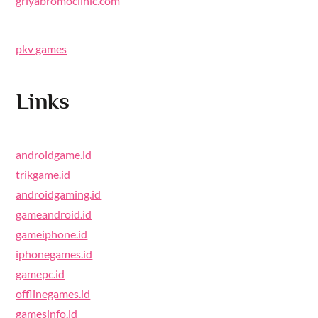
griyabromoclinic.com
pkv games
Links
androidgame.id
trikgame.id
androidgaming.id
gameandroid.id
gameiphone.id
iphonegames.id
gamepc.id
offlinegames.id
gamesinfo.id