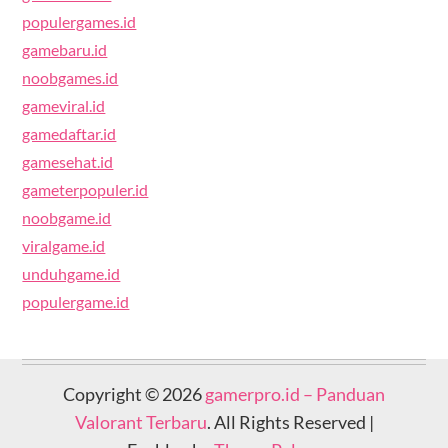
populergames.id
gamebaru.id
noobgames.id
gameviral.id
gamedaftar.id
gamesehat.id
gameterpopuler.id
noobgame.id
viralgame.id
unduhgame.id
populergame.id
Copyright © 2026
gamerpro.id – Panduan
Valorant Terbaru
. All Rights Reserved |