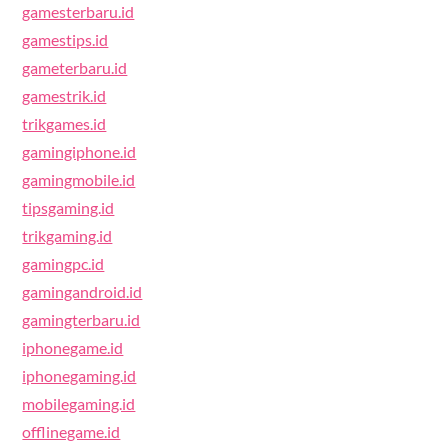
gamesterbaru.id
gamestips.id
gameterbaru.id
gamestrik.id
trikgames.id
gamingiphone.id
gamingmobile.id
tipsgaming.id
trikgaming.id
gamingpc.id
gamingandroid.id
gamingterbaru.id
iphonegame.id
iphonegaming.id
mobilegaming.id
offlinegame.id