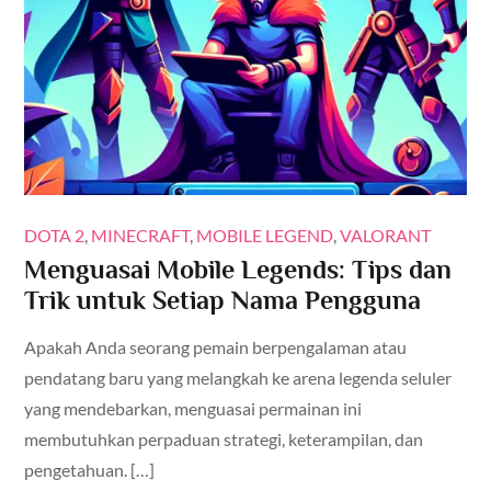
DOTA 2
MINECRAFT
MOBILE LEGEND
VALORANT
Menguasai Mobile Legends: Tips dan
Trik untuk Setiap Nama Pengguna
Apakah Anda seorang pemain berpengalaman atau
pendatang baru yang melangkah ke arena legenda seluler
yang mendebarkan, menguasai permainan ini
membutuhkan perpaduan strategi, keterampilan, dan
pengetahuan. […]