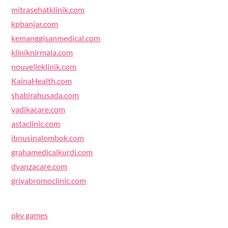
mitrasehatklinik.com
kpbanjar.com
kemanggisanmedical.com
kliniknirmala.com
nouvelleklinik.com
KainaHealth.com
shabirahusada.com
yadikacare.com
astaclinic.com
ibnusinalombok.com
grahamedicalkurdi.com
dyanzacare.com
griyabromoclinic.com
pkv games