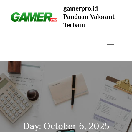
Skip
gamerpro.id –
to
Panduan Valorant
content
Terbaru
Day:
October 6, 2025