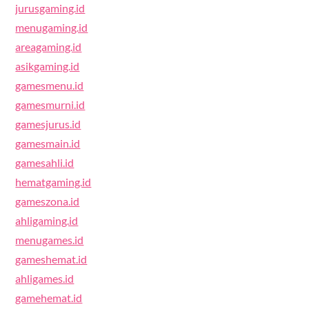
jurusgaming.id
menugaming.id
areagaming.id
asikgaming.id
gamesmenu.id
gamesmurni.id
gamesjurus.id
gamesmain.id
gamesahli.id
hematgaming.id
gameszona.id
ahligaming.id
menugames.id
gameshemat.id
ahligames.id
gamehemat.id