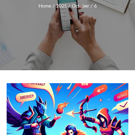
Home
2025
October
6