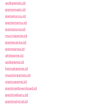
asikgames.id
gamemain.id
gamejurus.id
gamemenu.id
gamezona.id
murnigame.id
gamesarea.id
gamearea.id
ahligame.id
asikgame.id
hematgame.id
mastergames.id
menugame.id
gamingdownload.id
gamingbaru.id
gamingviral.id