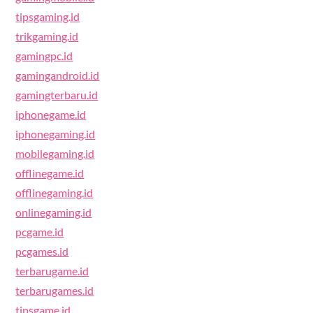
tipsgaming.id
trikgaming.id
gamingpc.id
gamingandroid.id
gamingterbaru.id
iphonegame.id
iphonegaming.id
mobilegaming.id
offlinegame.id
offlinegaming.id
onlinegaming.id
pcgame.id
pcgames.id
terbarugame.id
terbarugames.id
tipsgame.id