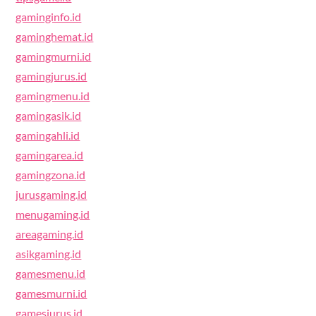
gaminginfo.id
gaminghemat.id
gamingmurni.id
gamingjurus.id
gamingmenu.id
gamingasik.id
gamingahli.id
gamingarea.id
gamingzona.id
jurusgaming.id
menugaming.id
areagaming.id
asikgaming.id
gamesmenu.id
gamesmurni.id
gamesjurus.id