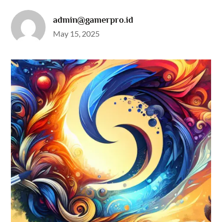
admin@gamerpro.id
Posted
May 15, 2025
on