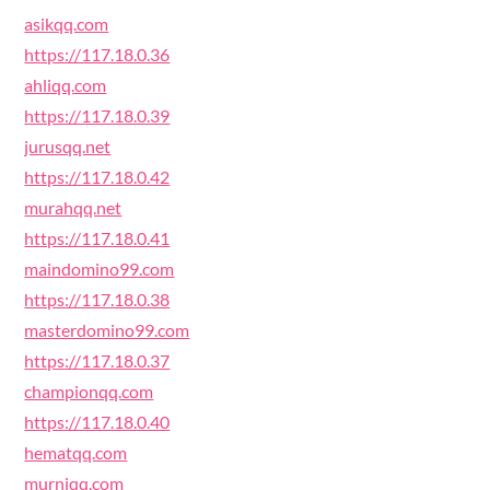
asikqq.com
https://117.18.0.36
ahliqq.com
https://117.18.0.39
jurusqq.net
https://117.18.0.42
murahqq.net
https://117.18.0.41
maindomino99.com
https://117.18.0.38
masterdomino99.com
https://117.18.0.37
championqq.com
https://117.18.0.40
hematqq.com
murniqq.com