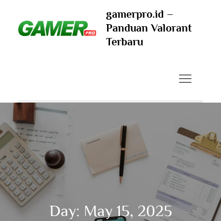
Skip
gamerpro.id –
to
Panduan Valorant
content
Terbaru
Day:
May 15, 2025