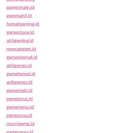
gamesmain.id
gamesahli.id
hematgaming.id
gameszona.id
ahligaming.id
menugames.id
gameshemat.id
ahligames.id
gamehemat.id
asikgames.id
gamemain.id
gamejurus.id
gamemenu.id
gamezona.id
murnigame.id
gamesarea.id