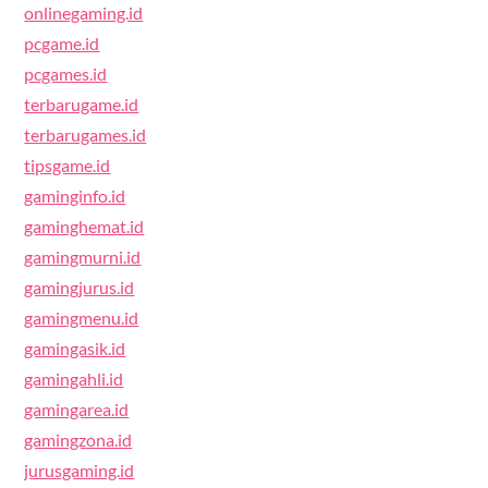
onlinegaming.id
pcgame.id
pcgames.id
terbarugame.id
terbarugames.id
tipsgame.id
gaminginfo.id
gaminghemat.id
gamingmurni.id
gamingjurus.id
gamingmenu.id
gamingasik.id
gamingahli.id
gamingarea.id
gamingzona.id
jurusgaming.id