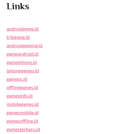
Links
androidgame.id
trikgame.id
androidgaming.id
gameandroid.id
gameiphone.id
iphonegames.id
gamepc.id
offlinegames.id
gamesinfo.id
mobilegames.id
gamesmobile.id
gamesoffline.id
gamesterbaru.id