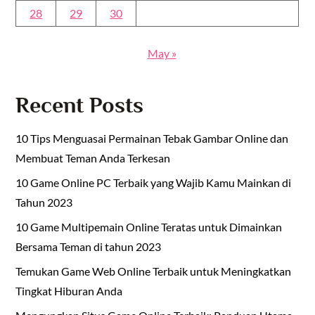
28
29
30
May »
Recent Posts
10 Tips Menguasai Permainan Tebak Gambar Online dan
Membuat Teman Anda Terkesan
10 Game Online PC Terbaik yang Wajib Kamu Mainkan di
Tahun 2023
10 Game Multipemain Online Teratas untuk Dimainkan
Bersama Teman di tahun 2023
Temukan Game Web Online Terbaik untuk Meningkatkan
Tingkat Hiburan Anda