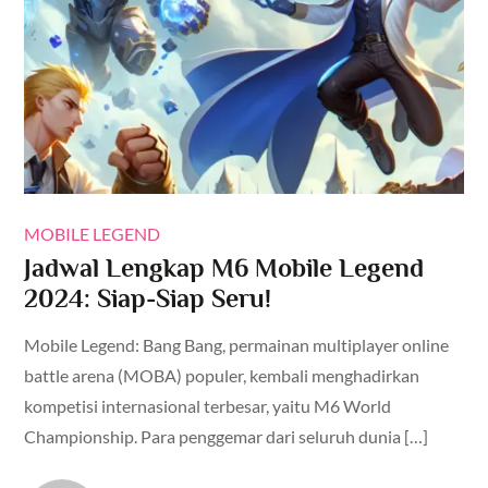
MOBILE LEGEND
Jadwal Lengkap M6 Mobile Legend
2024: Siap-Siap Seru!
Mobile Legend: Bang Bang, permainan multiplayer online
battle arena (MOBA) populer, kembali menghadirkan
kompetisi internasional terbesar, yaitu M6 World
Championship. Para penggemar dari seluruh dunia […]