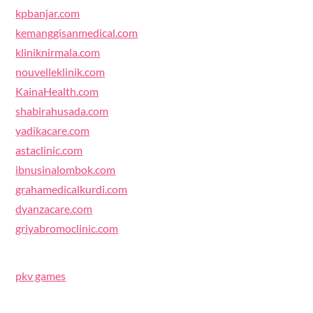
kpbanjar.com
kemanggisanmedical.com
kliniknirmala.com
nouvelleklinik.com
KainaHealth.com
shabirahusada.com
yadikacare.com
astaclinic.com
ibnusinalombok.com
grahamedicalkurdi.com
dyanzacare.com
griyabromoclinic.com
pkv games