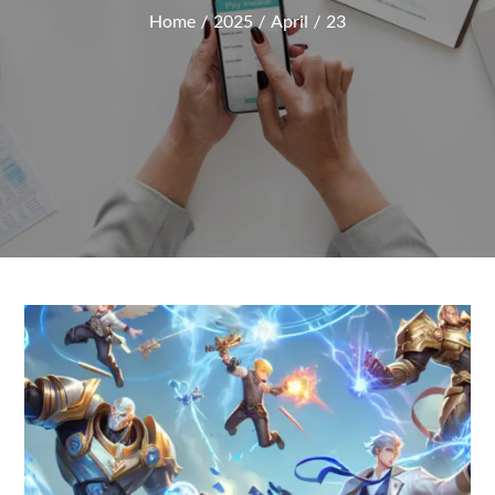
Home
2025
April
23