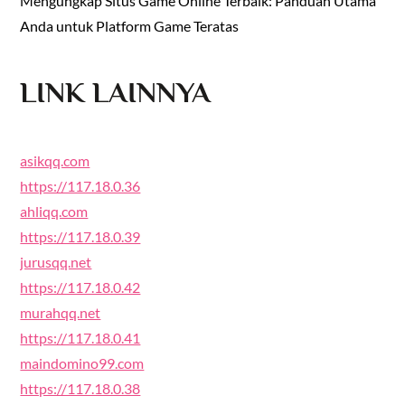
Mengungkap Situs Game Online Terbaik: Panduan Utama
Anda untuk Platform Game Teratas
LINK LAINNYA
asikqq.com
https://117.18.0.36
ahliqq.com
https://117.18.0.39
jurusqq.net
https://117.18.0.42
murahqq.net
https://117.18.0.41
maindomino99.com
https://117.18.0.38