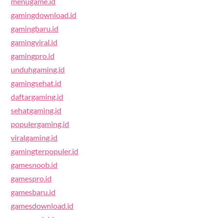
menugame.id
gamingdownload.id
gamingbaru.id
gamingviral.id
gamingpro.id
unduhgaming.id
gamingsehat.id
daftargaming.id
sehatgaming.id
populergaming.id
viralgaming.id
gamingterpopuler.id
gamesnoob.id
gamespro.id
gamesbaru.id
gamesdownload.id