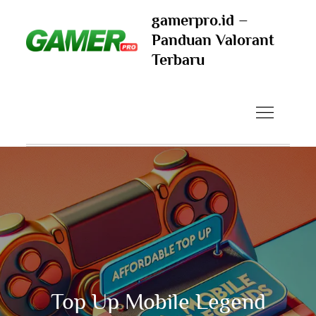
Skip
gamerpro.id –
to
Panduan Valorant
content
Terbaru
Top Up Mobile Legend