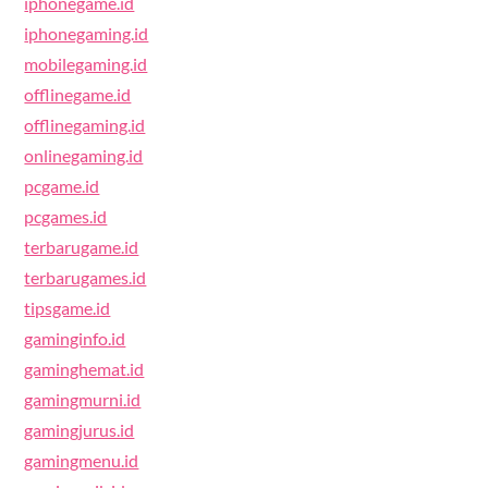
iphonegame.id
iphonegaming.id
mobilegaming.id
offlinegame.id
offlinegaming.id
onlinegaming.id
pcgame.id
pcgames.id
terbarugame.id
terbarugames.id
tipsgame.id
gaminginfo.id
gaminghemat.id
gamingmurni.id
gamingjurus.id
gamingmenu.id