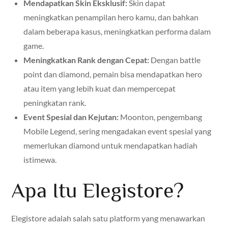
Mendapatkan Skin Eksklusif:
Skin dapat
meningkatkan penampilan hero kamu, dan bahkan
dalam beberapa kasus, meningkatkan performa dalam
game.
Meningkatkan Rank dengan Cepat:
Dengan battle
point dan diamond, pemain bisa mendapatkan hero
atau item yang lebih kuat dan mempercepat
peningkatan rank.
Event Spesial dan Kejutan:
Moonton, pengembang
Mobile Legend, sering mengadakan event spesial yang
memerlukan diamond untuk mendapatkan hadiah
istimewa.
Apa Itu Elegistore?
Elegistore adalah salah satu platform yang menawarkan