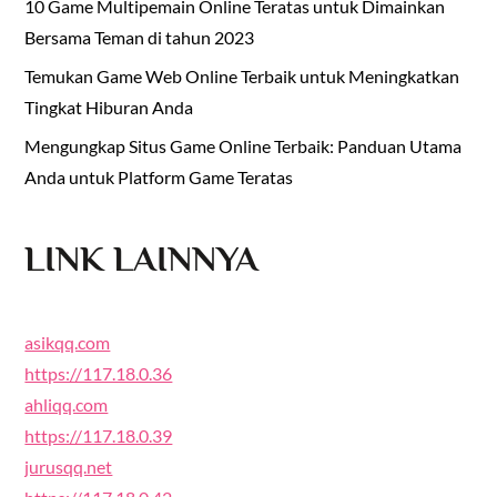
10 Game Multipemain Online Teratas untuk Dimainkan
Bersama Teman di tahun 2023
Temukan Game Web Online Terbaik untuk Meningkatkan
Tingkat Hiburan Anda
Mengungkap Situs Game Online Terbaik: Panduan Utama
Anda untuk Platform Game Teratas
LINK LAINNYA
asikqq.com
https://117.18.0.36
ahliqq.com
https://117.18.0.39
jurusqq.net