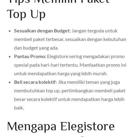
Top Up
Sesuaikan dengan Budget:
Jangan tergoda untuk
membeli paket terbesar, sesuaikan dengan kebutuhan
dan budget yang ada.
Pantau Promo:
Elegistore sering mengadakan promo
spesial pada hari-hari tertentu. Manfaatkan promo ini
untuk mendapatkan harga yang lebih murah.
Beli secara kolektif:
Jika memiliki teman yang juga
membutuhkan top up, pertimbangkan membeli paket
besar secara kolektif untuk mendapatkan harga lebih
baik.
Mengapa Elegistore