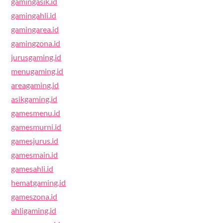
gamingasik.id
gamingahli.id
gamingarea.id
gamingzona.id
jurusgaming.id
menugaming.id
areagaming.id
asikgaming.id
gamesmenu.id
gamesmurni.id
gamesjurus.id
gamesmain.id
gamesahli.id
hematgaming.id
gameszona.id
ahligaming.id