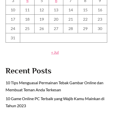
3
4
5
6
7
8
9
10
11
12
13
14
15
16
17
18
19
20
21
22
23
24
25
26
27
28
29
30
31
« Jul
Recent Posts
10 Tips Menguasai Permainan Tebak Gambar Online dan
Membuat Teman Anda Terkesan
10 Game Online PC Terbaik yang Wajib Kamu Mainkan di
Tahun 2023