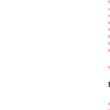
K
s
y
a
i
g
d
g
p
a
t