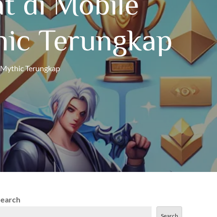
t di Mobile
hic Terungkap
 Mythic Terungkap
Search
Search