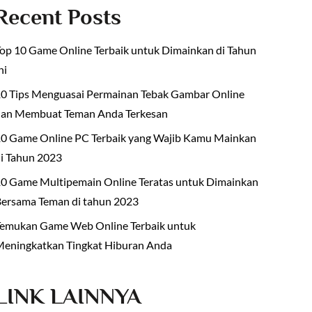
Recent Posts
op 10 Game Online Terbaik untuk Dimainkan di Tahun
ni
0 Tips Menguasai Permainan Tebak Gambar Online
dan Membuat Teman Anda Terkesan
0 Game Online PC Terbaik yang Wajib Kamu Mainkan
i Tahun 2023
0 Game Multipemain Online Teratas untuk Dimainkan
ersama Teman di tahun 2023
emukan Game Web Online Terbaik untuk
eningkatkan Tingkat Hiburan Anda
LINK LAINNYA