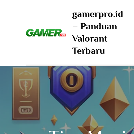
Skip
gamerpro.id
to
content
– Panduan
Valorant
Terbaru