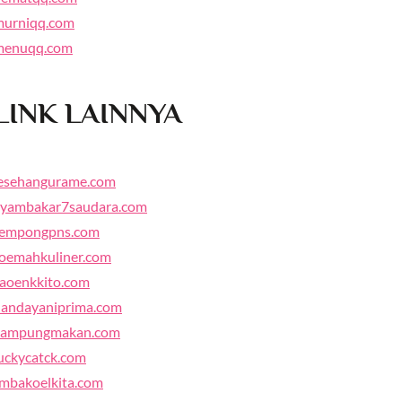
murniqq.com
menuqq.com
LINK LAINNYA
lesehangurame.com
ayambakar7saudara.com
tempongpns.com
oemahkuliner.com
aoenkkito.com
andayaniprima.com
kampungmakan.com
uckycatck.com
mbakoelkita.com