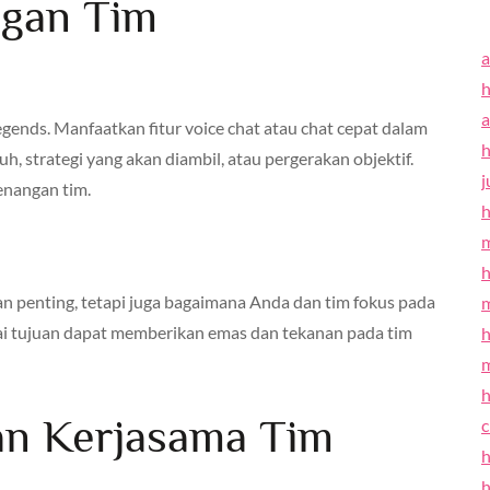
ngan Tim
a
h
a
ends. Manfaatkan fitur voice chat atau chat cepat dalam
h
, strategi yang akan diambil, atau pergerakan objektif.
j
enangan tim.
h
h
n penting, tetapi juga bagaimana Anda dan tim fokus pada
ai tujuan dapat memberikan emas dan tekanan pada tim
h
h
n Kerjasama Tim
h