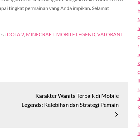
a
capai tingkat permainan yang Anda impikan. Selamat
b
es :
DOTA 2
MINECRAFT
MOBILE LEGEND
VALORANT
c
i
k
Karakter Wanita Terbaik di Mobile
m
Legends: Kelebihan dan Strategi Pemain
k
k
k
n