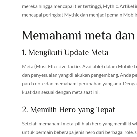
mereka hingga mencapai tier tertinggi, Mythic. Artike
mencapai peringkat Mythic dan menjadi pemain Mobile 
Memahami meta dan 
1. Mengikuti Update Meta
Meta (Most Effective Tactics Available) dalam Mobile
dan penyesuaian yang dilakukan pengembang. Anda pe
patch note dan memahami perubahan yang ada. Dengan
kuat dan sesuai dengan meta saat ini.
2. Memilih Hero yang Tepat
Setelah memahami meta, pilihlah hero yang memiliki win
untuk bermain beberapa jenis hero dari berbagai role, 