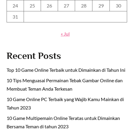
24
25
26
27
28
29
30
31
« Jul
Recent Posts
Top 10 Game Online Terbaik untuk Dimainkan di Tahun Ini
10 Tips Menguasai Permainan Tebak Gambar Online dan
Membuat Teman Anda Terkesan
10 Game Online PC Terbaik yang Wajib Kamu Mainkan di
Tahun 2023
10 Game Multipemain Online Teratas untuk Dimainkan
Bersama Teman di tahun 2023