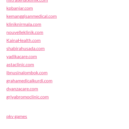
kpbanjar.com
kemanggisanmedical.com
kliniknirmala.com
nouvelleklinik.com
KainaHealth.com
shabirahusada.com
yadikacare.com
astaclinic.com
ibnusinalombok.com
grahamedicalkurdi.com
dyanzacare.com
griyabromoclinic.com
pkv games