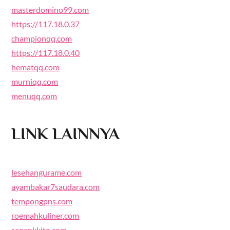
masterdomino99.com
https://117.18.0.37
championqq.com
https://117.18.0.40
hematqq.com
murniqq.com
menuqq.com
LINK LAINNYA
lesehangurame.com
ayambakar7saudara.com
tempongpns.com
roemahkuliner.com
saoenkkito.com