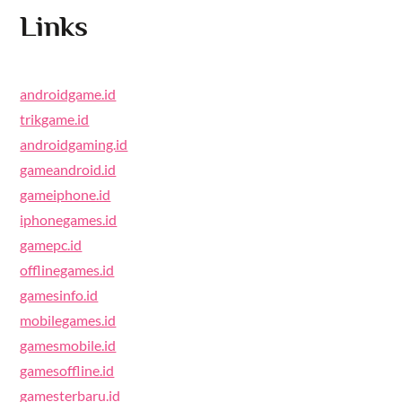
Links
androidgame.id
trikgame.id
androidgaming.id
gameandroid.id
gameiphone.id
iphonegames.id
gamepc.id
offlinegames.id
gamesinfo.id
mobilegames.id
gamesmobile.id
gamesoffline.id
gamesterbaru.id