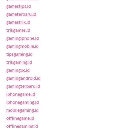
gamestips.id
gameterbaru.id
gamestrik.id
trikgames.id
gamingiphone.id
gamingmobile.id
tipsgaming.id
trikgaming.id
gamingpc.id
gamingandroid.id
gamingterbaru.id
iphonegame.id
iphonegaming.id
mobilegaming.id
offlinegame.id
offlinegaming.id