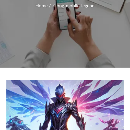
Home
zilong-mobile-legend