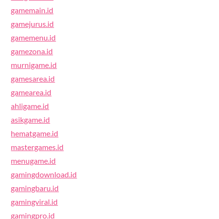
gamemain.id
gamejurus.id
gamemenu.id
gamezona.id
murnigame.id
gamesarea.id
gamearea.id
ahligame.id
asikgame.id
hematgame.id
mastergames.id
menugame.id
gamingdownload.id
gamingbaru.id
gamingviral.id
gamingpro.id