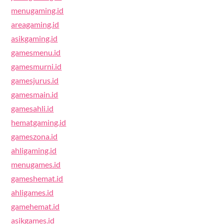
menugaming.id
areagaming.id
asikgaming.id
gamesmenu.id
gamesmurni.id
gamesjurus.id
gamesmain.id
gamesahli.id
hematgaming.id
gameszona.id
ahligaming.id
menugames.id
gameshemat.id
ahligames.id
gamehemat.id
asikgames.id