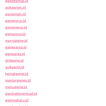
gamehemat.id
asikgames.id
gamemain.id
gamejurus.id
gamemenu.id
gamezona.id
murnigame.id
gamesarea.id
gamearea.id
ahligame.id
asikgame.id
hematgame.id
mastergames.id
menugame.id
gamingdownload.id
gamingbaru.id