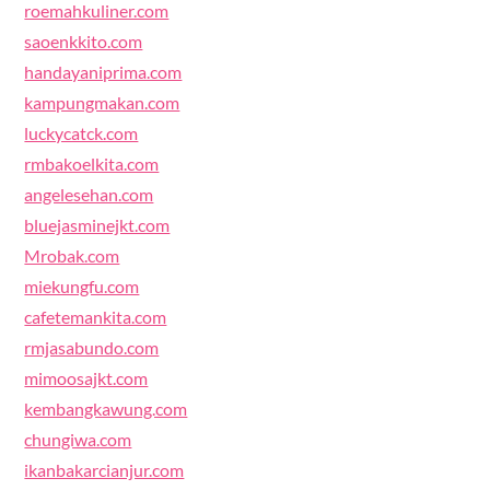
roemahkuliner.com
saoenkkito.com
handayaniprima.com
kampungmakan.com
luckycatck.com
rmbakoelkita.com
angelesehan.com
bluejasminejkt.com
Mrobak.com
miekungfu.com
cafetemankita.com
rmjasabundo.com
mimoosajkt.com
kembangkawung.com
chungiwa.com
ikanbakarcianjur.com