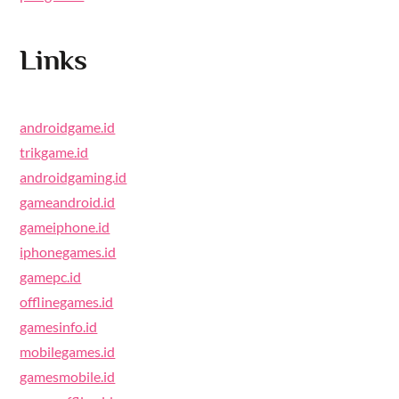
Links
androidgame.id
trikgame.id
androidgaming.id
gameandroid.id
gameiphone.id
iphonegames.id
gamepc.id
offlinegames.id
gamesinfo.id
mobilegames.id
gamesmobile.id