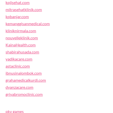
kpjisehat.com
mitrasehatklinik.com
kpbanjar.com
kemanggisanmedical.com
kliniknirmala.com
nouvelleklinik.com
KainaHealth.com
shabirahusada.com
yadikacare.com
astaclinic.com
ibnusinalombok.com
grahamedicalkurdi.com
dyanzacare.com
griyabromoclinic.com
pkv games