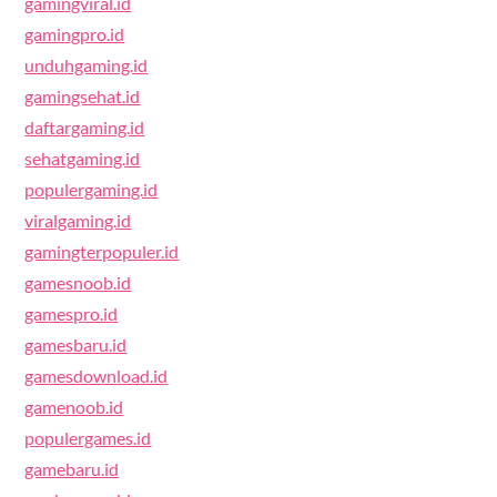
gamingviral.id
gamingpro.id
unduhgaming.id
gamingsehat.id
daftargaming.id
sehatgaming.id
populergaming.id
viralgaming.id
gamingterpopuler.id
gamesnoob.id
gamespro.id
gamesbaru.id
gamesdownload.id
gamenoob.id
populergames.id
gamebaru.id