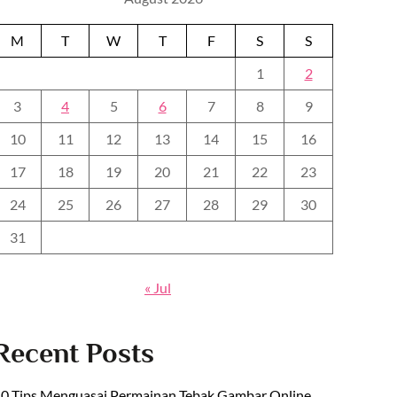
M
T
W
T
F
S
S
1
2
3
4
5
6
7
8
9
10
11
12
13
14
15
16
17
18
19
20
21
22
23
24
25
26
27
28
29
30
31
« Jul
Recent Posts
0 Tips Menguasai Permainan Tebak Gambar Online