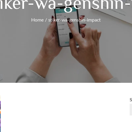
tiker-wa-genshin
Home
stiker-wa-genshin-impact