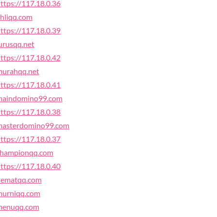
ttps://117.18.0.36
hliqq.com
ttps://117.18.0.39
urusqq.net
ttps://117.18.0.42
murahqq.net
ttps://117.18.0.41
maindomino99.com
ttps://117.18.0.38
masterdomino99.com
ttps://117.18.0.37
championqq.com
ttps://117.18.0.40
hematqq.com
murniqq.com
menuqq.com