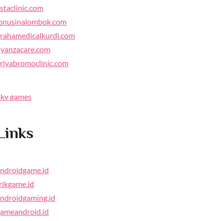
staclinic.com
bnusinalombok.com
rahamedicalkurdi.com
yanzacare.com
riyabromoclinic.com
kv games
Links
ndroidgame.id
rikgame.id
ndroidgaming.id
ameandroid.id