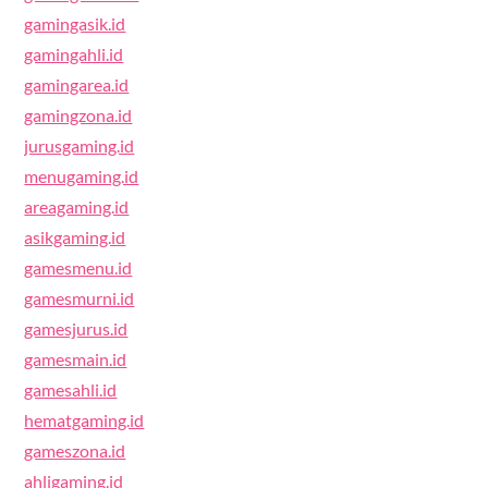
gamingasik.id
gamingahli.id
gamingarea.id
gamingzona.id
jurusgaming.id
menugaming.id
areagaming.id
asikgaming.id
gamesmenu.id
gamesmurni.id
gamesjurus.id
gamesmain.id
gamesahli.id
hematgaming.id
gameszona.id
ahligaming.id