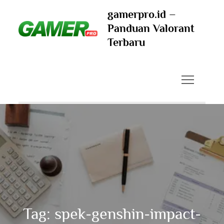
Skip
gamerpro.id –
to
Panduan Valorant
content
Terbaru
Tag:
spek-genshin-impact-