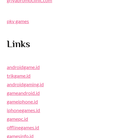
griyabromoclinic.com
pkv games
Links
androidgame.id
trikgame.id
androidgaming.id
gameandroid.id
gameiphone.id
iphonegames.id
gamepc.id
offlinegames.id
gamesinfo.id