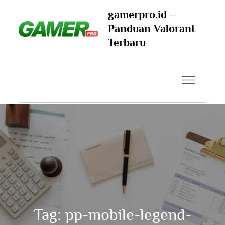
Skip
gamerpro.id –
to
Panduan Valorant
content
Terbaru
Tag:
pp-mobile-legend-