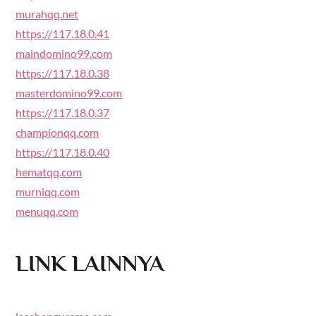
murahqq.net
https://117.18.0.41
maindomino99.com
https://117.18.0.38
masterdomino99.com
https://117.18.0.37
championqq.com
https://117.18.0.40
hematqq.com
murniqq.com
menuqq.com
LINK LAINNYA