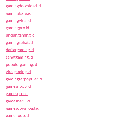
gamingdownload.id
gamingbaru.id
gamingviral.id
gamingpro.id
unduhgaming.id
gamingsehat.id
daftargaming.id
sehatgaming.id
populergaming.id
viralgaming.id
gamingterpopuler.id
gamesnoob.id
gamespro.id
gamesbaru.id
gamesdownload.id
gamenoob.id