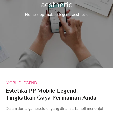
aesthetic
Home
pp-mobile-legend-aesthetic
MOBILE LEGEND
Estetika PP Mobile Legend:
Tingkatkan Gaya Permainan Anda
Dalam dunia game seluler yang dinamis, tampil menonjol