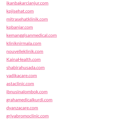
ikanbakarcianjur.com
kpjisehat.com
mitrasehatklinik.com
kpbanjar.com
kemanggisanmedical.com
kliniknirmala.com
nouvelleklinik.com
KainaHealth.com
shabirahusada.com
yadikacare.com
astaclinic.com
ibnusinalombok.com
grahamedicalkurdi.com
dyanzacare.com
griyabromoclinic.com