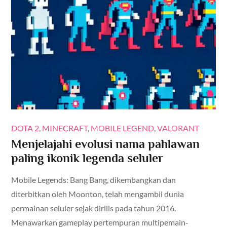
DOTA 2
MINECRAFT
MOBILE LEGEND
VALORANT
Menjelajahi evolusi nama pahlawan
paling ikonik legenda seluler
Mobile Legends: Bang Bang, dikembangkan dan
diterbitkan oleh Moonton, telah mengambil dunia
permainan seluler sejak dirilis pada tahun 2016.
Menawarkan gameplay pertempuran multipemain-