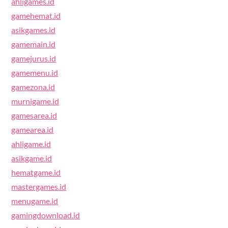
ahligames.id
gamehemat.id
asikgames.id
gamemain.id
gamejurus.id
gamemenu.id
gamezona.id
murnigame.id
gamesarea.id
gamearea.id
ahligame.id
asikgame.id
hematgame.id
mastergames.id
menugame.id
gamingdownload.id