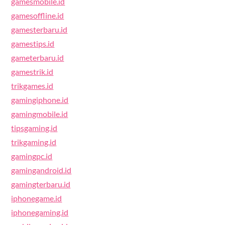
gamesmobile.id
gamesoffline.id
gamesterbaru.id
gamestips.id
gameterbaru.id
gamestrik.id
trikgames.id
gamingiphone.id
gamingmobile.id
tipsgaming.id
trikgaming.id
gamingpc.id
gamingandroid.id
gamingterbaru.id
iphonegame.id
iphonegaming.id