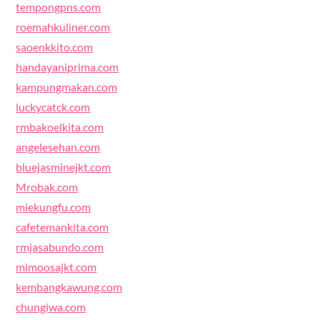
tempongpns.com
roemahkuliner.com
saoenkkito.com
handayaniprima.com
kampungmakan.com
luckycatck.com
rmbakoelkita.com
angelesehan.com
bluejasminejkt.com
Mrobak.com
miekungfu.com
cafetemankita.com
rmjasabundo.com
mimoosajkt.com
kembangkawung.com
chungiwa.com