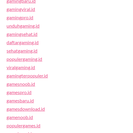
gamingbaru.id
gamingviral.id
gamingpro.id
unduhgaming.id
gamingsehat.id
daftargaming.id
sehatgaming.id
populergaming.id
viralgaming.id
gamingterpopuler.id
gamesnoob.id
gamespro.id
gamesbaru.id
gamesdownload.id
gamenoob.id
populergames.id