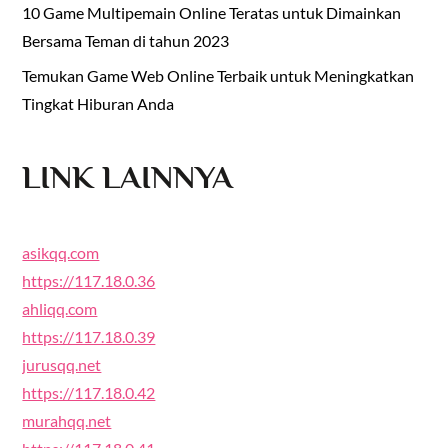
10 Game Multipemain Online Teratas untuk Dimainkan
Bersama Teman di tahun 2023
Temukan Game Web Online Terbaik untuk Meningkatkan
Tingkat Hiburan Anda
LINK LAINNYA
asikqq.com
https://117.18.0.36
ahliqq.com
https://117.18.0.39
jurusqq.net
https://117.18.0.42
murahqq.net