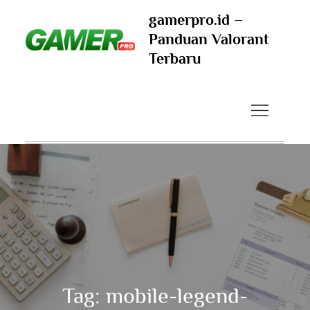
Skip
gamerpro.id –
to
Panduan Valorant
content
Terbaru
Tag:
mobile-legend-