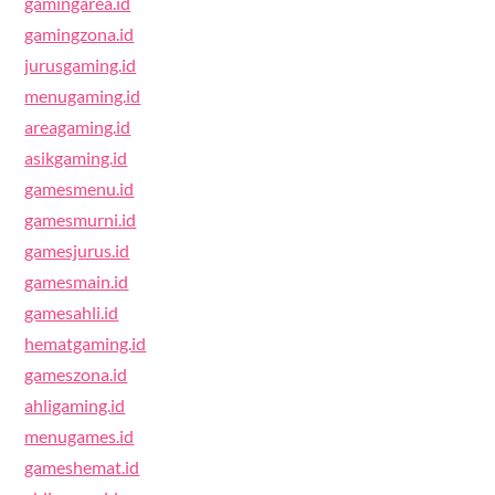
gamingarea.id
gamingzona.id
jurusgaming.id
menugaming.id
areagaming.id
asikgaming.id
gamesmenu.id
gamesmurni.id
gamesjurus.id
gamesmain.id
gamesahli.id
hematgaming.id
gameszona.id
ahligaming.id
menugames.id
gameshemat.id