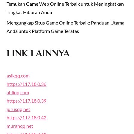
Temukan Game Web Online Terbaik untuk Meningkatkan
Tingkat Hiburan Anda
Mengungkap Situs Game Online Terbaik: Panduan Utama
Anda untuk Platform Game Teratas
LINK LAINNYA
asikqq.com
https://117.18.0.36
ahliqq.com
https://117.18.0.39
jurusqq.net
https://117.18.0.42
murahqq.net