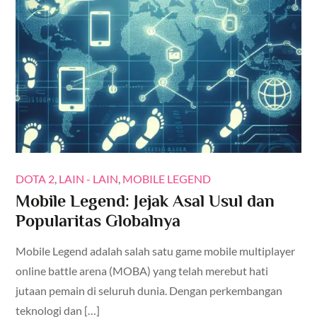
DOTA 2
LAIN - LAIN
MOBILE LEGEND
Mobile Legend: Jejak Asal Usul dan
Popularitas Globalnya
Mobile Legend adalah salah satu game mobile multiplayer
online battle arena (MOBA) yang telah merebut hati
jutaan pemain di seluruh dunia. Dengan perkembangan
teknologi dan […]