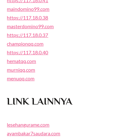
https://117.18.0.41
maindomino99.com
https://117.18.0.38
masterdomino99.com
https://117.18.0.37
championqq.com
https://117.18.0.40
hematqq.com
murniqq.com
menuqq.com
LINK LAINNYA
lesehangurame.com
ayambakar7saudara.com