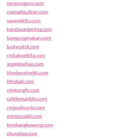
tempongpns.com
roemahkuliner.com
saoenkkito.com
handayaniprima.com
kampungmakan.com
luckycatck.com
rmbakoelkita.com
angelesehan.com
bluejasminejkt.com
Mrobak.com
miekungfu.com
cafetemankita.com
rmjasabundo.com
mimoosajkt.com
kembangkawung.com
chungiwa.com