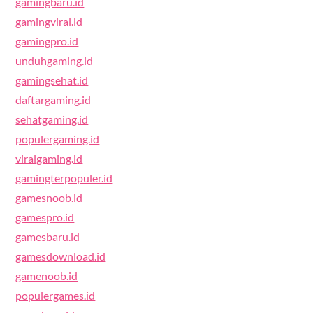
gamingbaru.id
gamingviral.id
gamingpro.id
unduhgaming.id
gamingsehat.id
daftargaming.id
sehatgaming.id
populergaming.id
viralgaming.id
gamingterpopuler.id
gamesnoob.id
gamespro.id
gamesbaru.id
gamesdownload.id
gamenoob.id
populergames.id