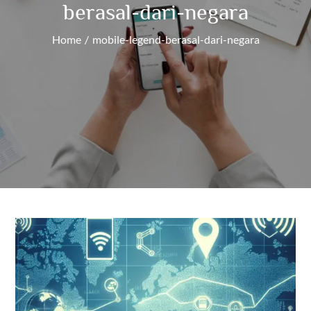
berasal-dari-negara
Home
mobile-legend-berasal-dari-negara