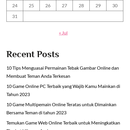
24
25
26
27
28
29
30
31
« Jul
Recent Posts
10 Tips Menguasai Permainan Tebak Gambar Online dan
Membuat Teman Anda Terkesan
10 Game Online PC Terbaik yang Wajib Kamu Mainkan di
Tahun 2023
10 Game Multipemain Online Teratas untuk Dimainkan
Bersama Teman di tahun 2023
Temukan Game Web Online Terbaik untuk Meningkatkan