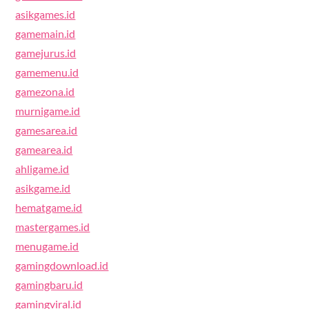
asikgames.id
gamemain.id
gamejurus.id
gamemenu.id
gamezona.id
murnigame.id
gamesarea.id
gamearea.id
ahligame.id
asikgame.id
hematgame.id
mastergames.id
menugame.id
gamingdownload.id
gamingbaru.id
gamingviral.id