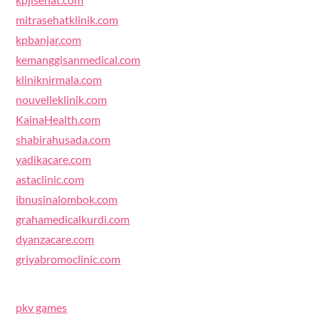
mitrasehatklinik.com
kpbanjar.com
kemanggisanmedical.com
kliniknirmala.com
nouvelleklinik.com
KainaHealth.com
shabirahusada.com
yadikacare.com
astaclinic.com
ibnusinalombok.com
grahamedicalkurdi.com
dyanzacare.com
griyabromoclinic.com
pkv games