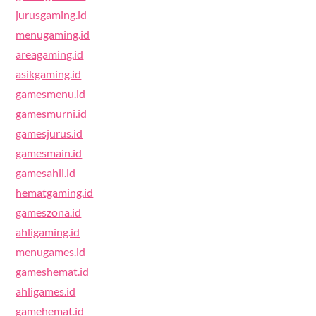
jurusgaming.id
menugaming.id
areagaming.id
asikgaming.id
gamesmenu.id
gamesmurni.id
gamesjurus.id
gamesmain.id
gamesahli.id
hematgaming.id
gameszona.id
ahligaming.id
menugames.id
gameshemat.id
ahligames.id
gamehemat.id