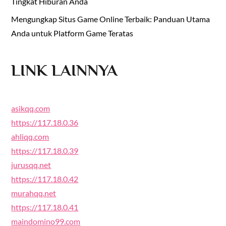
Tingkat Hiburan Anda
Mengungkap Situs Game Online Terbaik: Panduan Utama
Anda untuk Platform Game Teratas
LINK LAINNYA
asikqq.com
https://117.18.0.36
ahliqq.com
https://117.18.0.39
jurusqq.net
https://117.18.0.42
murahqq.net
https://117.18.0.41
maindomino99.com