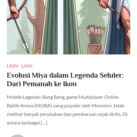
LAIN - LAIN
Evolusi Miya dalam Legenda Seluler:
Dari Pemanah ke Ikon
Mobile Legends: Bang Bang, game Multiplayer Online
Battle Arena (MOBA) yang populer oleh Moonton, telah
melihat banyak perubahan dan pembaruan sejak dirilis. Di
antara berbagai […]