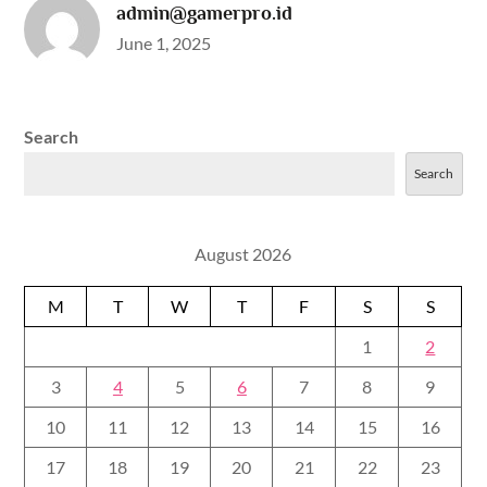
admin@gamerpro.id
Posted
June 1, 2025
on
Search
Search
August 2026
M
T
W
T
F
S
S
1
2
3
4
5
6
7
8
9
10
11
12
13
14
15
16
17
18
19
20
21
22
23