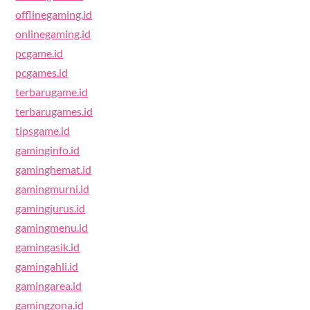
offlinegaming.id
onlinegaming.id
pcgame.id
pcgames.id
terbarugame.id
terbarugames.id
tipsgame.id
gaminginfo.id
gaminghemat.id
gamingmurni.id
gamingjurus.id
gamingmenu.id
gamingasik.id
gamingahli.id
gamingarea.id
gamingzona.id