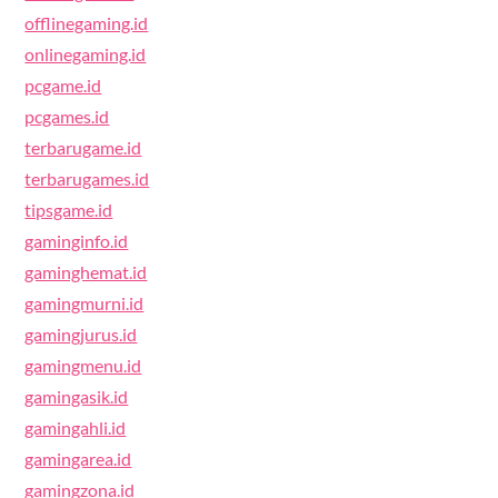
offlinegaming.id
onlinegaming.id
pcgame.id
pcgames.id
terbarugame.id
terbarugames.id
tipsgame.id
gaminginfo.id
gaminghemat.id
gamingmurni.id
gamingjurus.id
gamingmenu.id
gamingasik.id
gamingahli.id
gamingarea.id
gamingzona.id