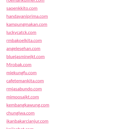
saoenkkito.com
handayaniprima.com
kampungmakan.com
luckycatck.com
rmbakoelkita.com
angelesehan.com
bluejasminejkt.com
Mrobak.com
miekungfu.com
cafetemankita.com
rmjasabundo.com
mimoosajkt.com
kembangkawung.com
chungiwa.com
ikanbakarcianjur.com
kpjisehat.com