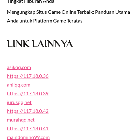
Tingkat Hiburan Anda
Mengungkap Situs Game Online Terbaik: Panduan Utama
Anda untuk Platform Game Teratas
LINK LAINNYA
asikqq.com
https://117.18.0.36
ahliqq.com
https://117.18.0.39
jurusqq.net
https://117.18.0.42
murahqq.net
https://117.18.0.41
maindomino99.com