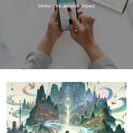
Home
mc-genshin-impact