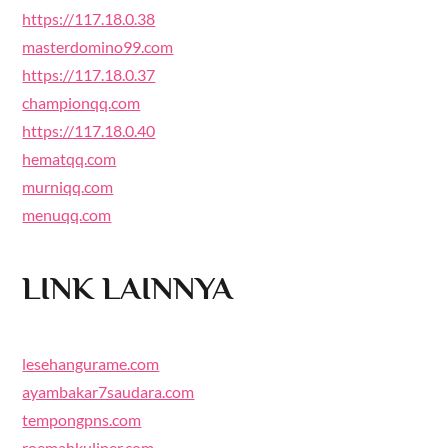
https://117.18.0.38
masterdomino99.com
https://117.18.0.37
championqq.com
https://117.18.0.40
hematqq.com
murniqq.com
menuqq.com
LINK LAINNYA
lesehangurame.com
ayambakar7saudara.com
tempongpns.com
roemahkuliner.com