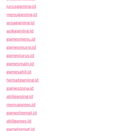
jurusgaming.id
menugaming.id
areagaming.id
asikgaming.id
gamesmenu.id
gamesmurni.id
gamesjurus.id
gamesmain.id
gamesahli.id
hematgaming.id
gameszona.id
ahligaming.id
menugames.id
gameshemat.id
ahligames.id
gamehemat.id