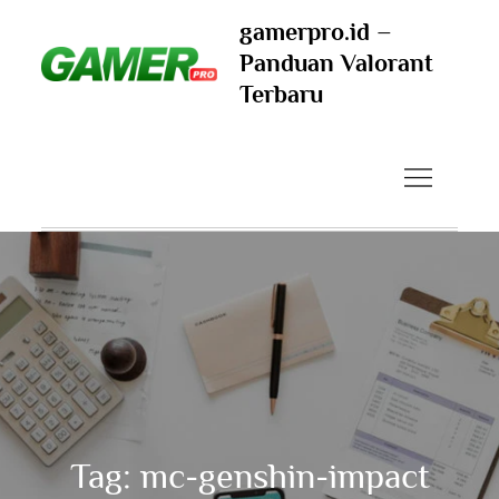
Skip
gamerpro.id –
to
Panduan Valorant
content
Terbaru
Tag:
mc-genshin-impact