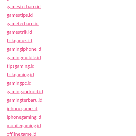
gamesterbaru.id
gamestips.id
gameterbaru.id
gamestrik.id
trikgames.id
gamingiphone.id
gamingmobile.id
tipsgaming.id
trikgaming.id
gamingpc.id
gamingandroid.id
gamingterbaru.id
iphonegame.id
iphonegaming.id
mobilegaming.id
offlinegame.id