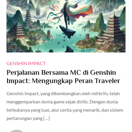
GENSHIN IMPACT
Perjalanan Bersama MC di Genshin
Impact: Mengungkap Peran Traveler
Genshin Impact, yang dikembangkan oleh miHoYo, telah
menggemparkan dunia game sejak dirilis. Dengan dunia
terbukanya yang luas, alur cerita yang menarik, dan sistem
pertarungan yang […]