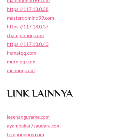
maindomino99.com
https://117.18.0.38
masterdomino99.com
https://117.18.0.37
championqq.com
https://117.18.0.40
hematqq.com
murniqq.com
menuqq.com
LINK LAINNYA
lesehangurame.com
ayambakar7saudara.com
tempongpns.com