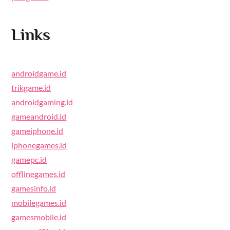
Links
androidgame.id
trikgame.id
androidgaming.id
gameandroid.id
gameiphone.id
iphonegames.id
gamepc.id
offlinegames.id
gamesinfo.id
mobilegames.id
gamesmobile.id