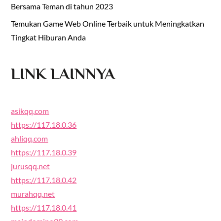
Bersama Teman di tahun 2023
Temukan Game Web Online Terbaik untuk Meningkatkan
Tingkat Hiburan Anda
LINK LAINNYA
asikqq.com
https://117.18.0.36
ahliqq.com
https://117.18.0.39
jurusqq.net
https://117.18.0.42
murahqq.net
https://117.18.0.41