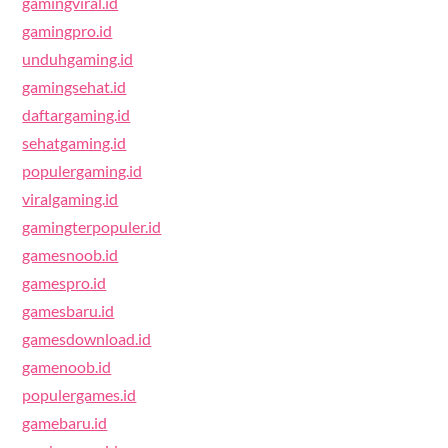
gamingviral.id
gamingpro.id
unduhgaming.id
gamingsehat.id
daftargaming.id
sehatgaming.id
populergaming.id
viralgaming.id
gamingterpopuler.id
gamesnoob.id
gamespro.id
gamesbaru.id
gamesdownload.id
gamenoob.id
populergames.id
gamebaru.id