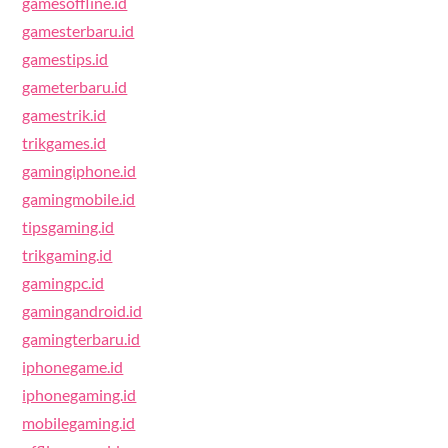
gamesoffline.id
gamesterbaru.id
gamestips.id
gameterbaru.id
gamestrik.id
trikgames.id
gamingiphone.id
gamingmobile.id
tipsgaming.id
trikgaming.id
gamingpc.id
gamingandroid.id
gamingterbaru.id
iphonegame.id
iphonegaming.id
mobilegaming.id