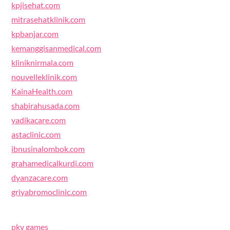
kpjisehat.com
mitrasehatklinik.com
kpbanjar.com
kemanggisanmedical.com
kliniknirmala.com
nouvelleklinik.com
KainaHealth.com
shabirahusada.com
yadikacare.com
astaclinic.com
ibnusinalombok.com
grahamedicalkurdi.com
dyanzacare.com
griyabromoclinic.com
pkv games