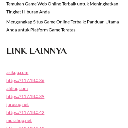
Temukan Game Web Online Terbaik untuk Meningkatkan
Tingkat Hiburan Anda
Mengungkap Situs Game Online Terbaik: Panduan Utama
Anda untuk Platform Game Teratas
LINK LAINNYA
asikqq.com
https://117.18.0.36
ahliqq.com
https://117.18.0.39
jurusqq.net
https://117.18.0.42
murahqq.net