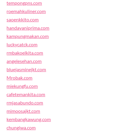
tempongpns.com
roemahkuliner.com
saoenkkito.com
handayaniprima.com
kampungmakan.com
luckycatck.com
rmbakoelkita.com
angelesehan.com
bluejasminejkt.com
Mrobak.com
miekungfu.com
cafetemankita.com
rmjasabundo.com
mimoosajkt.com
kembangkawung.com
chungiwa.com