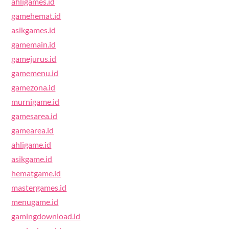
ahligames.id
gamehemat.id
asikgames.id
gamemain.id
gamejurus.id
gamemenu.id
gamezona.id
murnigame.id
gamesarea.id
gamearea.id
ahligame.id
asikgame.id
hematgame.id
mastergames.id
menugame.id
gamingdownload.id