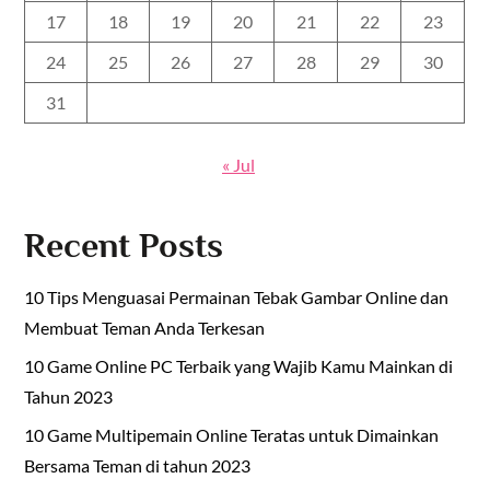
17
18
19
20
21
22
23
24
25
26
27
28
29
30
31
« Jul
Recent Posts
10 Tips Menguasai Permainan Tebak Gambar Online dan
Membuat Teman Anda Terkesan
10 Game Online PC Terbaik yang Wajib Kamu Mainkan di
Tahun 2023
10 Game Multipemain Online Teratas untuk Dimainkan
Bersama Teman di tahun 2023