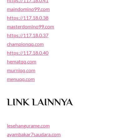
https://117.18.0.41
maindomino99.com
https://117.18.0.38
masterdomino99.com
https://117.18.0.37
championqq.com
https://117.18.0.40
hematqq.com
murniqq.com
menuqq.com
LINK LAINNYA
lesehangurame.com
ayambakar7saudara.com