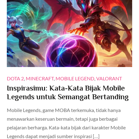
DOTA 2
MINECRAFT
MOBILE LEGEND
VALORANT
Inspirasimu: Kata-Kata Bijak Mobile
Legends untuk Semangat Bertanding
Mobile Legends, game MOBA terkemuka, tidak hanya
menawarkan keseruan bermain, tetapi juga berbagai
pelajaran berharga. Kata-kata bijak dari karakter Mobile
Legends dapat menjadi sumber inspirasi […]