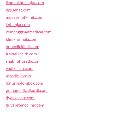
ikanbakarcianjur.com
kpjisehat.com
mitrasehatklinik.com
kpbanjar.com
kemanggisanmedical.com
kliniknirmala.com
nouvelleklinik.com
KainaHealth.com
shabirahusada.com
yadikacare.com
astaclinic.com
ibnusinalombok.com
grahamedicalkurdi.com
dyanzacare.com
griyabromoclinic.com