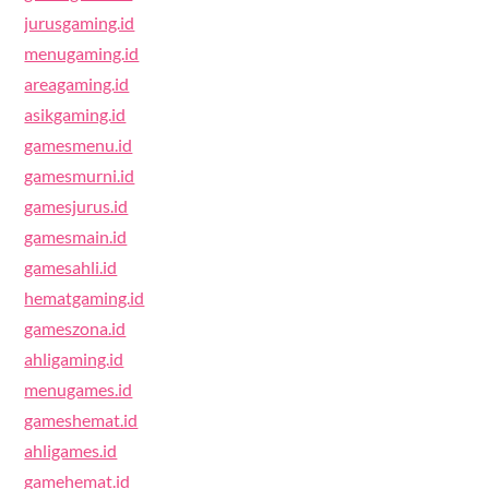
jurusgaming.id
menugaming.id
areagaming.id
asikgaming.id
gamesmenu.id
gamesmurni.id
gamesjurus.id
gamesmain.id
gamesahli.id
hematgaming.id
gameszona.id
ahligaming.id
menugames.id
gameshemat.id
ahligames.id
gamehemat.id