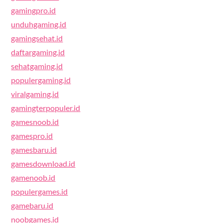
gamingpro.id
unduhgaming.id
gamingsehat.id
daftargaming.id
sehatgaming.id
populergaming.id
viralgaming.id
gamingterpopuler.id
gamesnoob.id
gamespro.id
gamesbaru.id
gamesdownload.id
gamenoob.id
populergames.id
gamebaru.id
noobgames.id