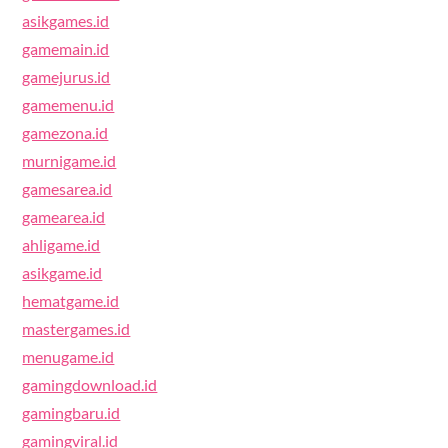
asikgames.id
gamemain.id
gamejurus.id
gamemenu.id
gamezona.id
murnigame.id
gamesarea.id
gamearea.id
ahligame.id
asikgame.id
hematgame.id
mastergames.id
menugame.id
gamingdownload.id
gamingbaru.id
gamingviral.id