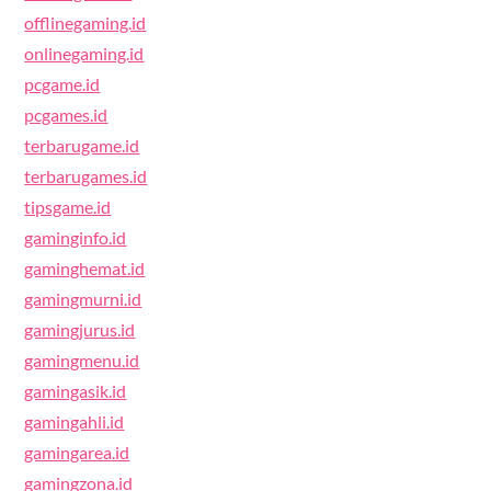
offlinegaming.id
onlinegaming.id
pcgame.id
pcgames.id
terbarugame.id
terbarugames.id
tipsgame.id
gaminginfo.id
gaminghemat.id
gamingmurni.id
gamingjurus.id
gamingmenu.id
gamingasik.id
gamingahli.id
gamingarea.id
gamingzona.id