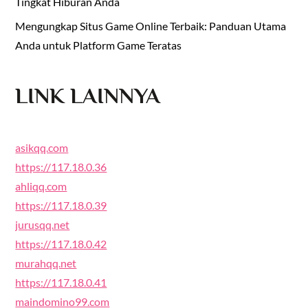
Tingkat Hiburan Anda
Mengungkap Situs Game Online Terbaik: Panduan Utama
Anda untuk Platform Game Teratas
LINK LAINNYA
asikqq.com
https://117.18.0.36
ahliqq.com
https://117.18.0.39
jurusqq.net
https://117.18.0.42
murahqq.net
https://117.18.0.41
maindomino99.com