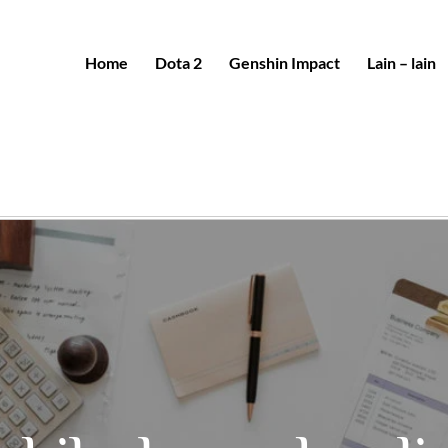
Home
Dota 2
Genshin Impact
Lain – lain