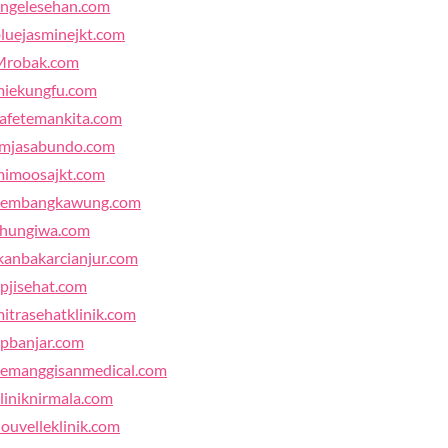
ngelesehan.com
luejasminejkt.com
Mrobak.com
miekungfu.com
afetemankita.com
rmjasabundo.com
mimoosajkt.com
kembangkawung.com
chungiwa.com
kanbakarcianjur.com
pjisehat.com
itrasehatklinik.com
pbanjar.com
emanggisanmedical.com
liniknirmala.com
ouvelleklinik.com