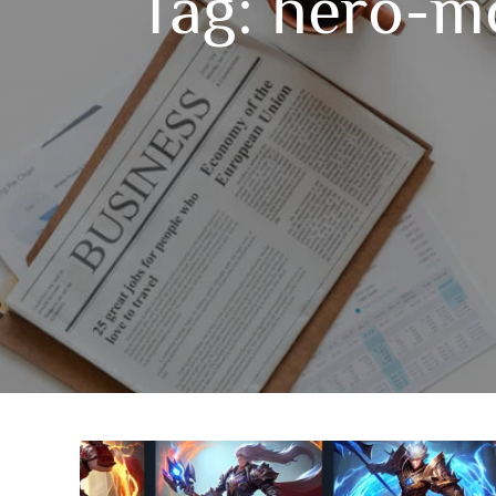
Tag:
hero-mo