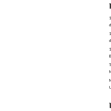
1
1
d
1
B
T
M
M
U