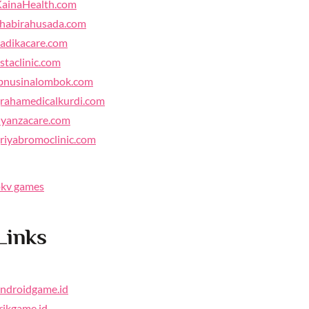
ainaHealth.com
habirahusada.com
adikacare.com
staclinic.com
bnusinalombok.com
rahamedicalkurdi.com
yanzacare.com
riyabromoclinic.com
kv games
Links
ndroidgame.id
rikgame.id