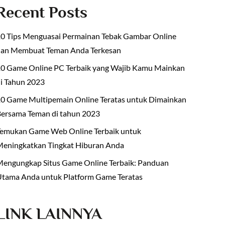
Recent Posts
0 Tips Menguasai Permainan Tebak Gambar Online
dan Membuat Teman Anda Terkesan
0 Game Online PC Terbaik yang Wajib Kamu Mainkan
i Tahun 2023
0 Game Multipemain Online Teratas untuk Dimainkan
ersama Teman di tahun 2023
emukan Game Web Online Terbaik untuk
eningkatkan Tingkat Hiburan Anda
engungkap Situs Game Online Terbaik: Panduan
tama Anda untuk Platform Game Teratas
LINK LAINNYA