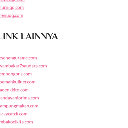
murniqq.com
menuqq.com
LINK LAINNYA
lesehangurame.com
ayambakar7saudara.com
tempongpns.com
oemahkuliner.com
aoenkkito.com
andayaniprima.com
kampungmakan.com
uckycatck.com
mbakoelkita.com