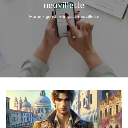
neuvillette
Home
genshin-impact-neuvillette