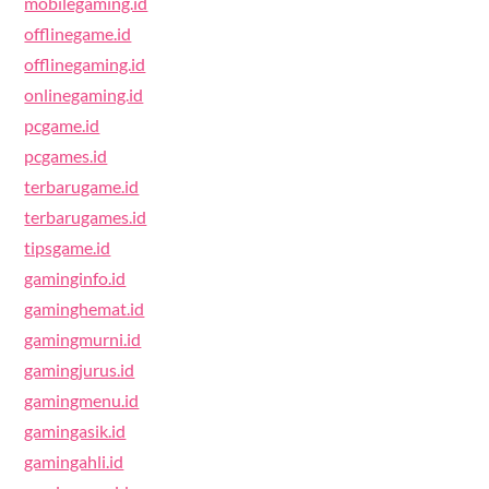
mobilegaming.id
offlinegame.id
offlinegaming.id
onlinegaming.id
pcgame.id
pcgames.id
terbarugame.id
terbarugames.id
tipsgame.id
gaminginfo.id
gaminghemat.id
gamingmurni.id
gamingjurus.id
gamingmenu.id
gamingasik.id
gamingahli.id