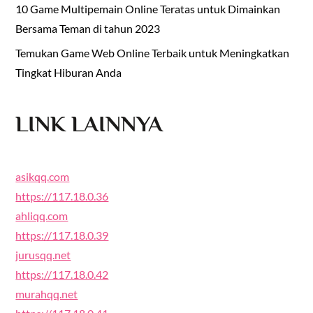
10 Game Multipemain Online Teratas untuk Dimainkan
Bersama Teman di tahun 2023
Temukan Game Web Online Terbaik untuk Meningkatkan
Tingkat Hiburan Anda
LINK LAINNYA
asikqq.com
https://117.18.0.36
ahliqq.com
https://117.18.0.39
jurusqq.net
https://117.18.0.42
murahqq.net