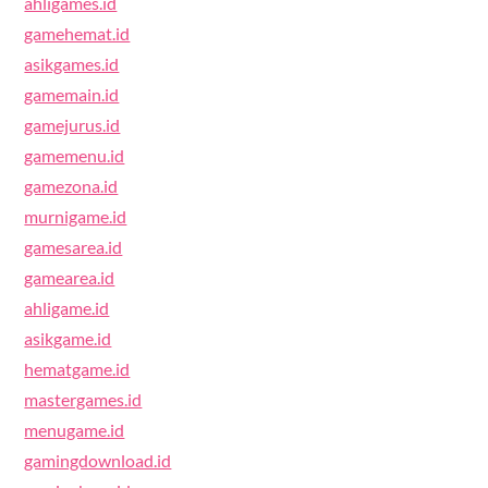
ahligames.id
gamehemat.id
asikgames.id
gamemain.id
gamejurus.id
gamemenu.id
gamezona.id
murnigame.id
gamesarea.id
gamearea.id
ahligame.id
asikgame.id
hematgame.id
mastergames.id
menugame.id
gamingdownload.id