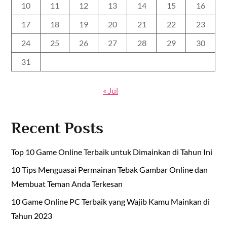
10
11
12
13
14
15
16
17
18
19
20
21
22
23
24
25
26
27
28
29
30
31
« Jul
Recent Posts
Top 10 Game Online Terbaik untuk Dimainkan di Tahun Ini
10 Tips Menguasai Permainan Tebak Gambar Online dan
Membuat Teman Anda Terkesan
10 Game Online PC Terbaik yang Wajib Kamu Mainkan di
Tahun 2023