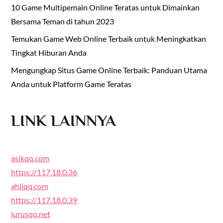
10 Game Multipemain Online Teratas untuk Dimainkan
Bersama Teman di tahun 2023
Temukan Game Web Online Terbaik untuk Meningkatkan
Tingkat Hiburan Anda
Mengungkap Situs Game Online Terbaik: Panduan Utama
Anda untuk Platform Game Teratas
LINK LAINNYA
asikqq.com
https://117.18.0.36
ahliqq.com
https://117.18.0.39
jurusqq.net