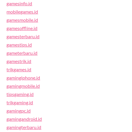
gamesinfo.id
mobilegames.id
gamesmobile.id
gamesoffline.id
gamesterbaru.id
gamestips.id
gameterbaru.id
gamestrik.id
trikgames.id
gamingiphone.id
gamingmobile.id
tipsgaming.id
trikgaming.id
gamingpc.id
gamingandroid.id
gamingterbaru.id