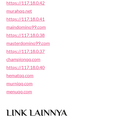
https://117.18.0.42
murahqq.net
https://117.18.0.41
maindomino99.com
https://117.18.0.38
masterdomino99.com
https://117.18.0.37
championqq.com
https://117.18.0.40
hematqq.com
murniqq.com
menuqq.com
LINK LAINNYA