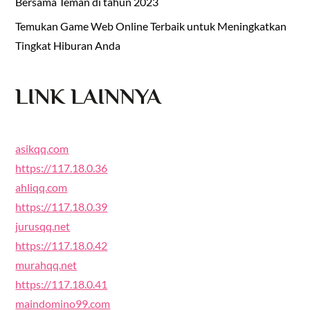
Bersama Teman di tahun 2023
Temukan Game Web Online Terbaik untuk Meningkatkan
Tingkat Hiburan Anda
LINK LAINNYA
asikqq.com
https://117.18.0.36
ahliqq.com
https://117.18.0.39
jurusqq.net
https://117.18.0.42
murahqq.net
https://117.18.0.41
maindomino99.com