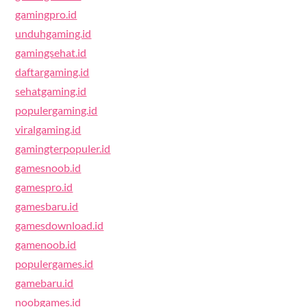
gamingpro.id
unduhgaming.id
gamingsehat.id
daftargaming.id
sehatgaming.id
populergaming.id
viralgaming.id
gamingterpopuler.id
gamesnoob.id
gamespro.id
gamesbaru.id
gamesdownload.id
gamenoob.id
populergames.id
gamebaru.id
noobgames.id