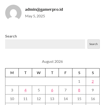
admin@gamerpro.id
Posted
May 5, 2025
on
Search
Search
August 2026
M
T
W
T
F
S
S
1
2
3
4
5
6
7
8
9
10
11
12
13
14
15
16