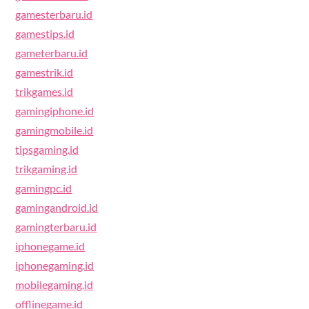
gamesterbaru.id
gamestips.id
gameterbaru.id
gamestrik.id
trikgames.id
gamingiphone.id
gamingmobile.id
tipsgaming.id
trikgaming.id
gamingpc.id
gamingandroid.id
gamingterbaru.id
iphonegame.id
iphonegaming.id
mobilegaming.id
offlinegame.id