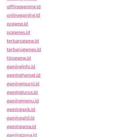
offlinegaming.id
onlinegaming.id
pcgame.id
pcgames.id
terbarugame.id
terbarugames.id
tipsgame.id
gaminginfo.id
gaminghemat.id
gamingmurni.id
gamingjurus.id
gamingmenu.id
gamingasik.id
gamingahli.id
gamingarea.id
gamingzona.id