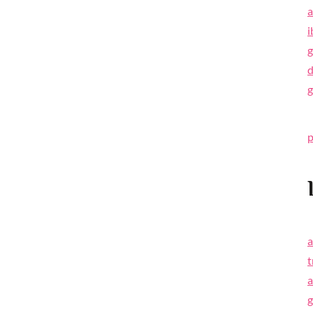
a
i
g
d
g
p
a
t
a
g