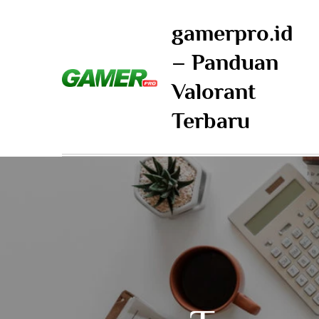
Skip
gamerpro.id
to
content
– Panduan
Valorant
Terbaru