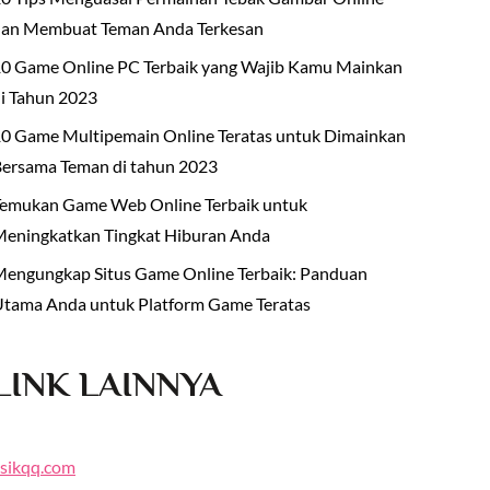
dan Membuat Teman Anda Terkesan
0 Game Online PC Terbaik yang Wajib Kamu Mainkan
i Tahun 2023
0 Game Multipemain Online Teratas untuk Dimainkan
ersama Teman di tahun 2023
emukan Game Web Online Terbaik untuk
eningkatkan Tingkat Hiburan Anda
engungkap Situs Game Online Terbaik: Panduan
tama Anda untuk Platform Game Teratas
LINK LAINNYA
sikqq.com