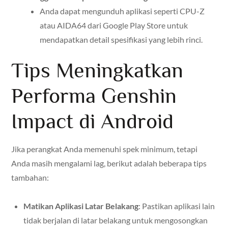
Anda dapat mengunduh aplikasi seperti CPU-Z
atau AIDA64 dari Google Play Store untuk
mendapatkan detail spesifikasi yang lebih rinci.
Tips Meningkatkan
Performa Genshin
Impact di Android
Jika perangkat Anda memenuhi spek minimum, tetapi
Anda masih mengalami lag, berikut adalah beberapa tips
tambahan:
Matikan Aplikasi Latar Belakang
: Pastikan aplikasi lain
tidak berjalan di latar belakang untuk mengosongkan