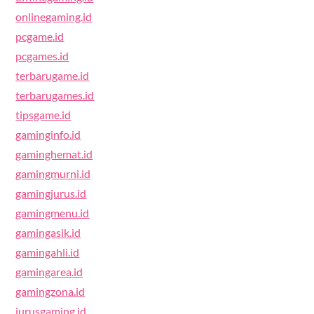
onlinegaming.id
pcgame.id
pcgames.id
terbarugame.id
terbarugames.id
tipsgame.id
gaminginfo.id
gaminghemat.id
gamingmurni.id
gamingjurus.id
gamingmenu.id
gamingasik.id
gamingahli.id
gamingarea.id
gamingzona.id
jurusgaming.id