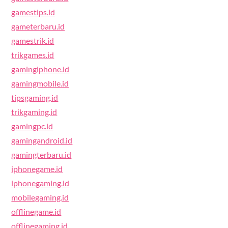
gamestips.id
gameterbaru.id
gamestrik.id
trikgames.id
gamingiphone.id
gamingmobile.id
tipsgaming.id
trikgaming.id
gamingpc.id
gamingandroid.id
gamingterbaru.id
iphonegame.id
iphonegaming.id
mobilegaming.id
offlinegame.id
offlinegaming.id