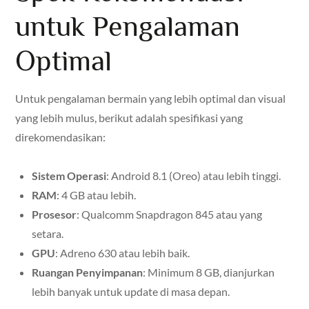
untuk Pengalaman
Optimal
Untuk pengalaman bermain yang lebih optimal dan visual
yang lebih mulus, berikut adalah spesifikasi yang
direkomendasikan:
Sistem Operasi
: Android 8.1 (Oreo) atau lebih tinggi.
RAM
: 4 GB atau lebih.
Prosesor
: Qualcomm Snapdragon 845 atau yang
setara.
GPU
: Adreno 630 atau lebih baik.
Ruangan Penyimpanan
: Minimum 8 GB, dianjurkan
lebih banyak untuk update di masa depan.