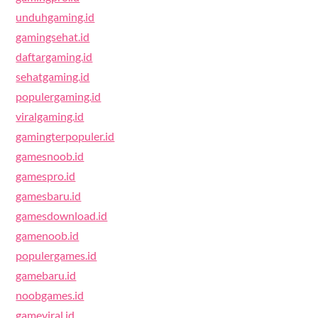
unduhgaming.id
gamingsehat.id
daftargaming.id
sehatgaming.id
populergaming.id
viralgaming.id
gamingterpopuler.id
gamesnoob.id
gamespro.id
gamesbaru.id
gamesdownload.id
gamenoob.id
populergames.id
gamebaru.id
noobgames.id
gameviral.id