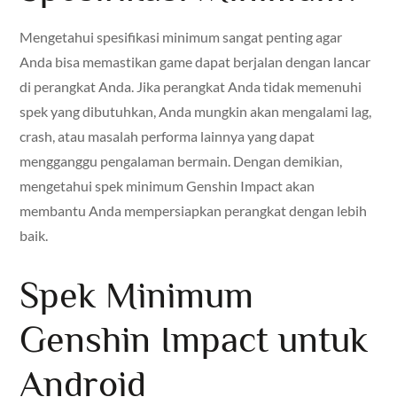
Mengetahui spesifikasi minimum sangat penting agar
Anda bisa memastikan game dapat berjalan dengan lancar
di perangkat Anda. Jika perangkat Anda tidak memenuhi
spek yang dibutuhkan, Anda mungkin akan mengalami lag,
crash, atau masalah performa lainnya yang dapat
mengganggu pengalaman bermain. Dengan demikian,
mengetahui spek minimum Genshin Impact akan
membantu Anda mempersiapkan perangkat dengan lebih
baik.
Spek Minimum
Genshin Impact untuk
Android