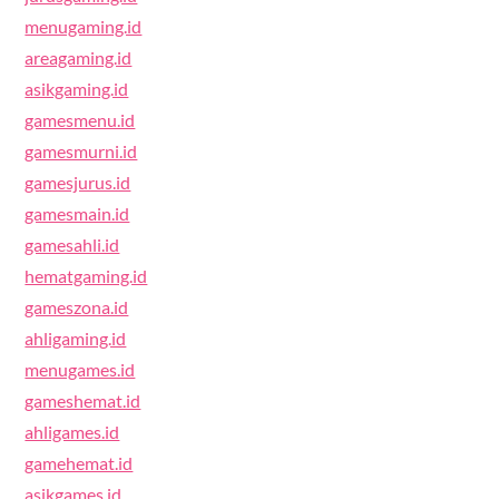
menugaming.id
areagaming.id
asikgaming.id
gamesmenu.id
gamesmurni.id
gamesjurus.id
gamesmain.id
gamesahli.id
hematgaming.id
gameszona.id
ahligaming.id
menugames.id
gameshemat.id
ahligames.id
gamehemat.id
asikgames.id