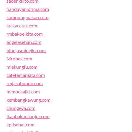
saoenkkito.com
handayaniprima.com
kampungmakan.com
luckycatck.com
rmbakoelkita.com
angelesehan.com
bluejasminejkt.com
Mrobak.com
miekungfu.com
cafetemankita.com
rmjasabundo.com
mimoosajkt.com
kembangkawung.com
chungiwa.com
ikanbakarcianjur.com
kpjisehat.com