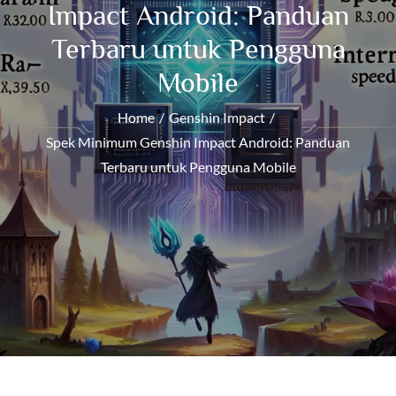
Impact Android: Panduan
Terbaru untuk Pengguna
Mobile
Home
Genshin Impact
Spek Minimum Genshin Impact Android: Panduan
Terbaru untuk Pengguna Mobile