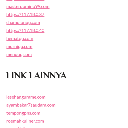
masterdomino99.com
https://117.18.0.37
championqq.com
https://117.18.0.40
hematqq.com
murniqq.com
menuqq.com
LINK LAINNYA
lesehangurame.com
ayambakar7saudara.com
tempongpns.com
roemahkuliner.com