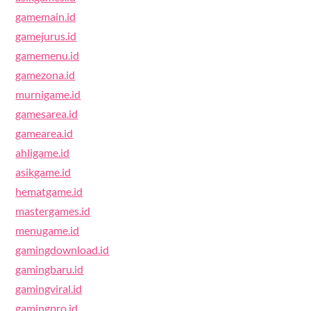
gamemain.id
gamejurus.id
gamemenu.id
gamezona.id
murnigame.id
gamesarea.id
gamearea.id
ahligame.id
asikgame.id
hematgame.id
mastergames.id
menugame.id
gamingdownload.id
gamingbaru.id
gamingviral.id
gamingpro.id