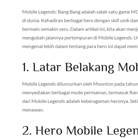
Mobile Legends: Bang Bang adalah salah satu game MO
di dunia. Kehadiran berbagai hero dengan skill unik d
bermain semakin seru. Dalam artikel ini, kita akan menj
mengubah jalannya pertempuran di Mobile Legends. U
mengenal lebih dalam tentang para hero ini dapat me
1. Latar Belakang Mo
Mobile Legends diluncurkan oleh Moonton pada tahun 
menyediakan berbagai mode permainan, termasuk Ranked
dari Mobile Legends adalah keberagaman heronya. Seti
menawan.
2. Hero Mobile Lege