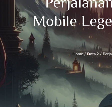
Perjalana
Mobile Leg
Home
Dota 2
Perja