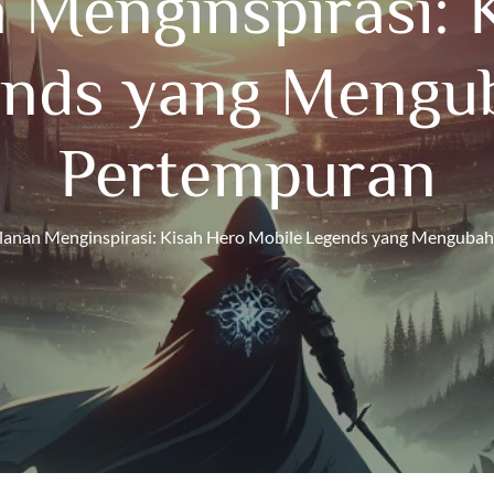
n Menginspirasi: 
ends yang Mengub
Pertempuran
lanan Menginspirasi: Kisah Hero Mobile Legends yang Menguba