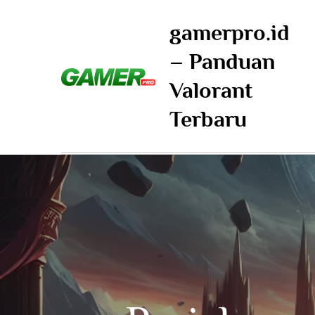
Skip
gamerpro.id
to
content
– Panduan
Valorant
Terbaru