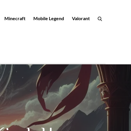
Minecraft
Mobile Legend
Valorant