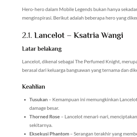
Hero-hero dalam Mobile Legends bukan hanya sekadar k
menginspirasi. Berikut adalah beberapa hero yang di
2.1.
Lancelot – Ksatria Wangi
Latar belakang
Lancelot, dikenal sebagai The Perfumed Knight, merupa
berasal dari keluarga bangsawan yang ternama dan di
Keahlian
Tusukan
– Kemampuan ini memungkinkan Lancelot
damage besar.
Thorned Rose
– Lancelot menari-nari, menciptakan
sekitarnya.
Eksekusi Phantom
– Serangan terakhir yang membe