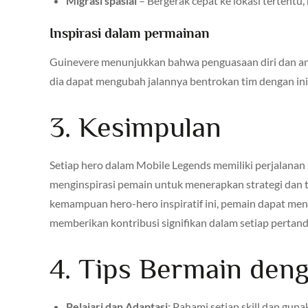
Migrasi spasial
– Bergerak cepat ke lokasi tertent
Inspirasi dalam permainan
Guinevere menunjukkan bahwa penguasaan diri dan a
dia dapat mengubah jalannya bentrokan tim dengan inis
3. Kesimpulan
Setiap hero dalam Mobile Legends memiliki perjalanan 
menginspirasi pemain untuk menerapkan strategi dan t
kemampuan hero-hero inspiratif ini, pemain dapat me
memberikan kontribusi signifikan dalam setiap pertand
4. Tips Bermain deng
Pelajari dan Adaptasi
: Pahami setiap skill dan gun