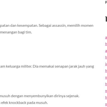
epatan dan kesempatan. Sebagai assassin, memilih momen
emenangan bagi tim.
a
h
a
h
j
am keluarga militer. Dia memakai senapan jarak jauh yang
h
h
usuh dengan menyembunyikan dirinya sejenak.
h
 efek knockback pada musuh.