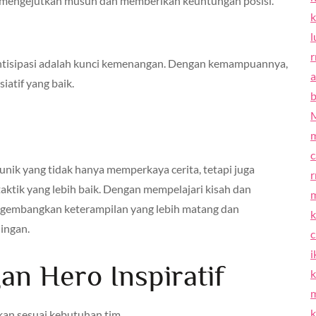
u, mengejutkan musuh dan memberikan keuntungan posisi.
l
r
ntisipasi adalah kunci kemenangan. Dengan kemampuannya,
a
iatif yang baik.
b
c
unik yang tidak hanya memperkaya cerita, tetapi juga
aktik yang lebih baik. Dengan mempelajari kisah dan
ngembangkan keterampilan yang lebih matang dan
ingan.
i
an Hero Inspiratif
k
m
k
akan sesuai kebutuhan tim.