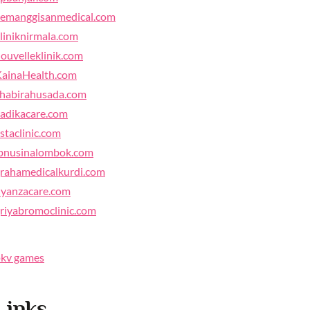
emanggisanmedical.com
liniknirmala.com
ouvelleklinik.com
ainaHealth.com
habirahusada.com
adikacare.com
staclinic.com
bnusinalombok.com
rahamedicalkurdi.com
yanzacare.com
riyabromoclinic.com
kv games
Links