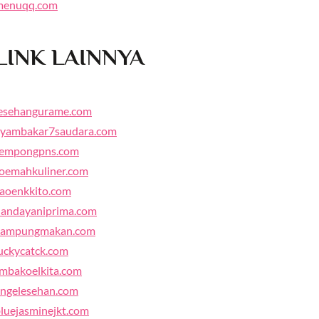
menuqq.com
LINK LAINNYA
lesehangurame.com
ayambakar7saudara.com
tempongpns.com
oemahkuliner.com
aoenkkito.com
andayaniprima.com
kampungmakan.com
uckycatck.com
mbakoelkita.com
ngelesehan.com
luejasminejkt.com