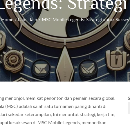
egends: Strategi
Home
Lain - lain
MSC Mobile Legends: Strategi untuk Sukses
ng menonjol, memikat penonton dan pemain secara global.
a (MSC) adalah salah satu turnamen paling dinanti di
 sekedar keterampilan; Ini menuntut strategi, kerja tim,
encapai kesuksesan di MSC Mobile Legends, memberikan