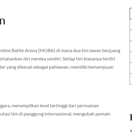
n
nline Battle Arena (MOBA) di mana dua tim lawan berjuang
hankan diri mereka sendiri. Setiap tim biasanya terdiri
kter yang dikenal sebagai pahlawan, memiliki kemampuan
ara, menampilkan level tertinggi dari permainan
tasi tim di panggung internasional, mengubah pemain
1