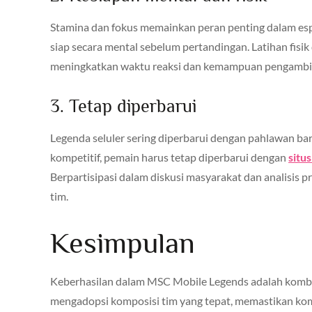
Stamina dan fokus memainkan peran penting dalam esp
siap secara mental sebelum pertandingan. Latihan fisi
meningkatkan waktu reaksi dan kemampuan pengambilan
3. Tetap diperbarui
Legenda seluler sering diperbarui dengan pahlawan ba
kompetitif, pemain harus tetap diperbarui dengan
situs
Berpartisipasi dalam diskusi masyarakat dan analisis 
tim.
Kesimpulan
Keberhasilan dalam MSC Mobile Legends adalah kombina
mengadopsi komposisi tim yang tepat, memastikan kom