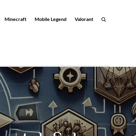
Minecraft
Mobile Legend
Valorant