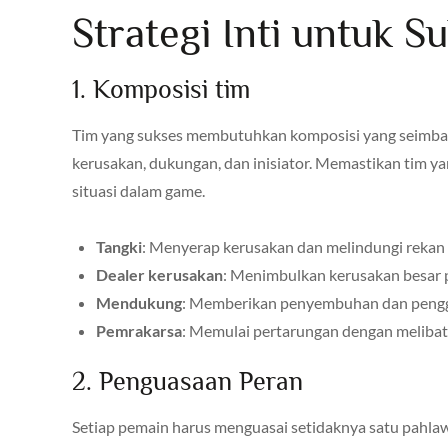
Strategi Inti untuk S
1. Komposisi tim
Tim yang sukses membutuhkan komposisi yang seimbang. 
kerusakan, dukungan, dan inisiator. Memastikan tim 
situasi dalam game.
Tangki
: Menyerap kerusakan dan melindungi rekan 
Dealer kerusakan
: Menimbulkan kerusakan besar 
Mendukung
: Memberikan penyembuhan dan pengg
Pemrakarsa
: Memulai pertarungan dengan meliba
2. Penguasaan Peran
Setiap pemain harus menguasai setidaknya satu pahlaw