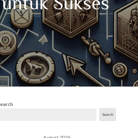
 untuk Sukses
Search
Search
August 2026