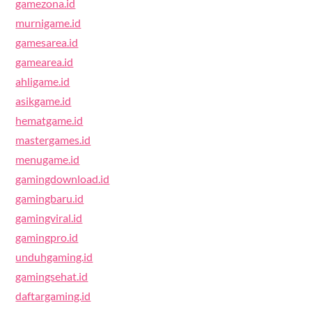
gamezona.id
murnigame.id
gamesarea.id
gamearea.id
ahligame.id
asikgame.id
hematgame.id
mastergames.id
menugame.id
gamingdownload.id
gamingbaru.id
gamingviral.id
gamingpro.id
unduhgaming.id
gamingsehat.id
daftargaming.id