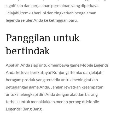
signifikan dan perjalanan permainan yang diperkaya.
Jelajahi Itemku hari ini dan tingkatkan pengalaman
legenda seluler Anda ke ketinggian baru.
Panggilan untuk
bertindak
Apakah Anda siap untuk membawa game Mobile Legends
Anda ke level berikutnya? Kunjungi Itemku dan jelajahi
beragam produk yang tersedia untuk meningkatkan
petualangan game Anda. Jangan lewatkan kesempatan
untuk melengkapi diri Anda dengan alat dan barang
terbaik untuk menaklukkan medan perang di Mobile
Legends: Bang Bang.