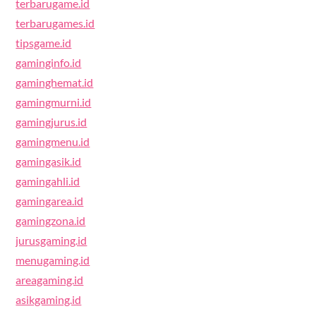
terbarugame.id
terbarugames.id
tipsgame.id
gaminginfo.id
gaminghemat.id
gamingmurni.id
gamingjurus.id
gamingmenu.id
gamingasik.id
gamingahli.id
gamingarea.id
gamingzona.id
jurusgaming.id
menugaming.id
areagaming.id
asikgaming.id