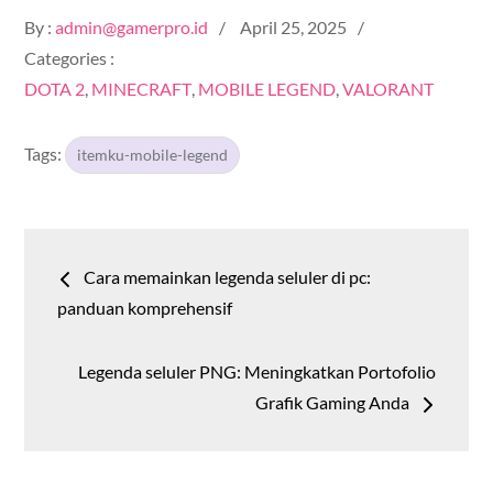
Posted
By :
admin@gamerpro.id
April 25, 2025
on
Categories :
DOTA 2
MINECRAFT
MOBILE LEGEND
VALORANT
Tags:
itemku-mobile-legend
Post
Cara memainkan legenda seluler di pc:
navigation
panduan komprehensif
Legenda seluler PNG: Meningkatkan Portofolio
Grafik Gaming Anda