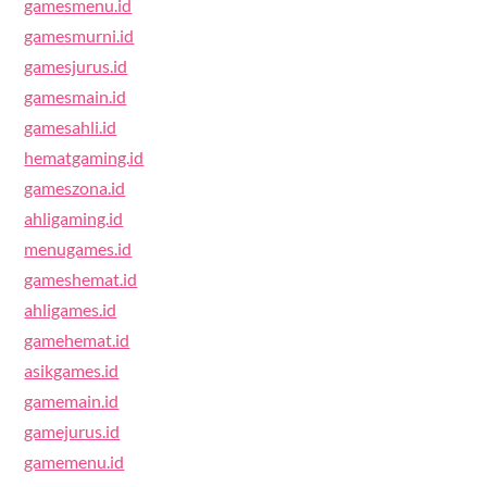
gamesmenu.id
gamesmurni.id
gamesjurus.id
gamesmain.id
gamesahli.id
hematgaming.id
gameszona.id
ahligaming.id
menugames.id
gameshemat.id
ahligames.id
gamehemat.id
asikgames.id
gamemain.id
gamejurus.id
gamemenu.id