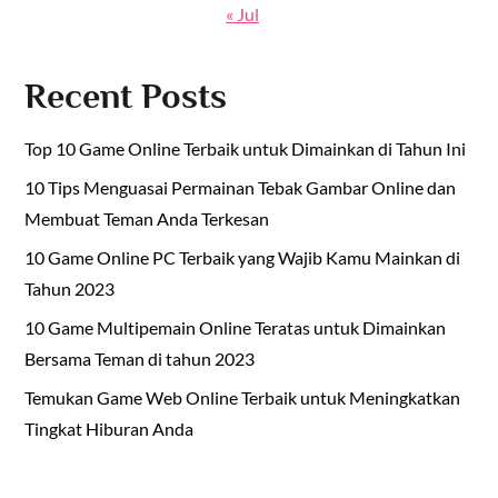
« Jul
Recent Posts
Top 10 Game Online Terbaik untuk Dimainkan di Tahun Ini
10 Tips Menguasai Permainan Tebak Gambar Online dan
Membuat Teman Anda Terkesan
10 Game Online PC Terbaik yang Wajib Kamu Mainkan di
Tahun 2023
10 Game Multipemain Online Teratas untuk Dimainkan
Bersama Teman di tahun 2023
Temukan Game Web Online Terbaik untuk Meningkatkan
Tingkat Hiburan Anda