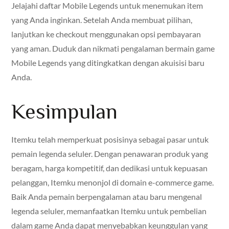
Jelajahi daftar Mobile Legends untuk menemukan item
yang Anda inginkan. Setelah Anda membuat pilihan,
lanjutkan ke checkout menggunakan opsi pembayaran
yang aman. Duduk dan nikmati pengalaman bermain game
Mobile Legends yang ditingkatkan dengan akuisisi baru
Anda.
Kesimpulan
Itemku telah memperkuat posisinya sebagai pasar untuk
pemain legenda seluler. Dengan penawaran produk yang
beragam, harga kompetitif, dan dedikasi untuk kepuasan
pelanggan, Itemku menonjol di domain e-commerce game.
Baik Anda pemain berpengalaman atau baru mengenal
legenda seluler, memanfaatkan Itemku untuk pembelian
dalam game Anda dapat menyebabkan keunggulan yang