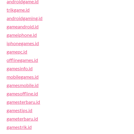
androidgame.id
trikgame.id
androidgaming.id
gameandroid.id
gameiphone.id
iphonegames.id
gamepc.id
offlinegames.id
gamesinfo.id
mobilegames.id
gamesmobile.id
gamesoffline.id
gamesterbaru.id
gamestips.id
gameterbaru.id
gamestrik.id