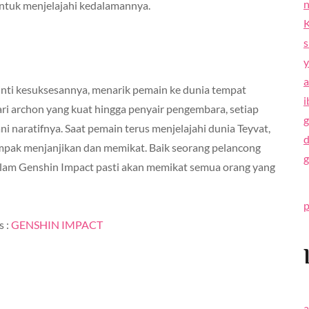
n
tuk menjelajahi kedalamannya.
K
s
y
a
inti kesuksesannya, menarik pemain ke dunia tempat
i
Dari archon yang kuat hingga penyair pengembara, setiap
g
 naratifnya. Saat pemain terus menjelajahi dunia Teyvat,
d
ampak menjanjikan dan memikat. Baik seorang pelancong
g
dalam Genshin Impact pasti akan memikat semua orang yang
p
s :
GENSHIN IMPACT
a