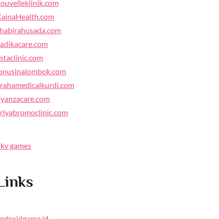
ouvelleklinik.com
ainaHealth.com
habirahusada.com
adikacare.com
staclinic.com
bnusinalombok.com
rahamedicalkurdi.com
yanzacare.com
riyabromoclinic.com
kv games
Links
ndroidgame.id