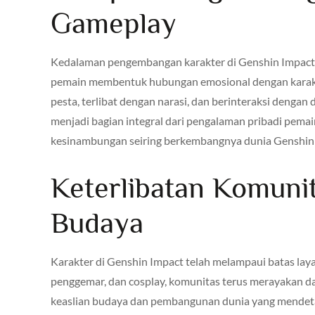
Gameplay
Kedalaman pengembangan karakter di Genshin Impact
pemain membentuk hubungan emosional dengan karakt
pesta, terlibat dengan narasi, dan berinteraksi dengan 
menjadi bagian integral dari pengalaman pribadi pem
kesinambungan seiring berkembangnya dunia Genshin
Keterlibatan Komuni
Budaya
Karakter di Genshin Impact telah melampaui batas laya
penggemar, dan cosplay, komunitas terus merayakan d
keaslian budaya dan pembangunan dunia yang mendetail