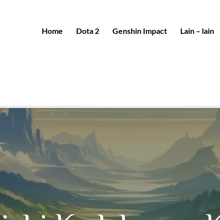
Home
Dota 2
Genshin Impact
Lain – lain