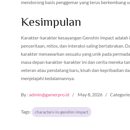
mendorong basis penggemar yang terus berkembang un
Kesimpulan
Karakter-karakter kesayangan Genshin Impact adalah 
penceritaan, mitos, dan interaksi saling bertabrakan. 
karakter menawarkan sesuatu yang unik pada permadani
masa depan karakter-karakter ini dan cerita mereka t
veteran atau pendatang baru, kisah dan kepribadian 
menjelajahi kedalamannya.
Posted
By :
admin@gamerpro.id
May 8, 2026
Categorie
on
Tags:
characters-in-genshin-impact