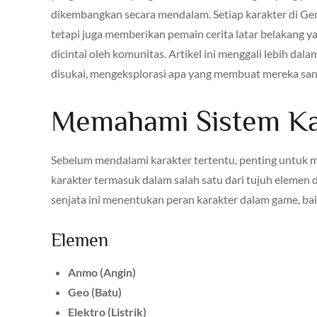
dikembangkan secara mendalam. Setiap karakter di G
tetapi juga memberikan pemain cerita latar belakang
dicintai oleh komunitas. Artikel ini menggali lebih da
disukai, mengeksplorasi apa yang membuat mereka sanga
Memahami Sistem Ka
Sebelum mendalami karakter tertentu, penting untuk 
karakter termasuk dalam salah satu dari tujuh eleme
senjata ini menentukan peran karakter dalam game, ba
Elemen
Anmo (Angin)
Geo (Batu)
Elektro (Listrik)