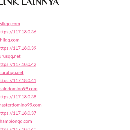
LINK LAINNYA
sikqq.com
ttps://117.18.0.36
hliqq.com
ttps://117.18.0.39
urusqq.net
ttps://117.18.0.42
murahqq.net
ttps://117.18.0.41
maindomino99.com
ttps://117.18.0.38
masterdomino99.com
ttps://117.18.0.37
championqq.com
ttps://117.18.0.40