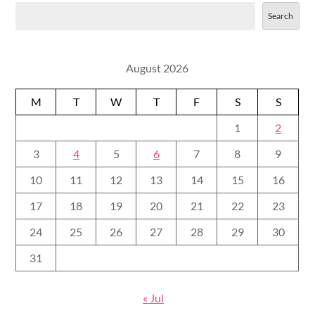
Search
August 2026
M
T
W
T
F
S
S
1
2
3
4
5
6
7
8
9
10
11
12
13
14
15
16
17
18
19
20
21
22
23
24
25
26
27
28
29
30
31
« Jul