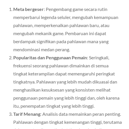
Meta bergeser
: Pengembang game secara rutin
memperbarui legenda seluler, mengubah kemampuan
pahlawan, memperkenalkan pahlawan baru, atau
mengubah mekanik game. Pembaruan ini dapat
berdampak signifikan pada pahlawan mana yang
mendominasi medan perang.
Popularitas dan Penggunaan Pemain
: Seringkali,
frekuensi seorang pahlawan dimainkan di semua
tingkat keterampilan dapat memengaruhi peringkat
tingkatnya. Pahlawan yang lebih mudah dikuasai dan
menghasilkan kesuksesan yang konsisten melihat
penggunaan pemain yang lebih tinggi dan, oleh karena
itu, penempatan tingkat yang lebih tinggi.
Tarif Menang
: Analisis data memainkan peran penting.
Pahlawan dengan tingkat kemenangan tinggi, terutama