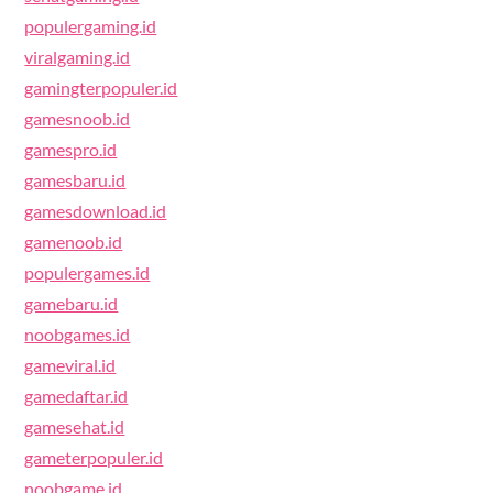
populergaming.id
viralgaming.id
gamingterpopuler.id
gamesnoob.id
gamespro.id
gamesbaru.id
gamesdownload.id
gamenoob.id
populergames.id
gamebaru.id
noobgames.id
gameviral.id
gamedaftar.id
gamesehat.id
gameterpopuler.id
noobgame.id