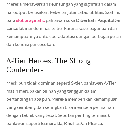
Mereka menawarkan keuntungan yang signifikan dalam
hal output kerusakan, keberlanjutan, atau utilitas. Saat ini,
para
slot pragmatic
pahlawan suka
Diberkati
,
Paquito
Dan
Lancelot
mendominasi S-tier karena keserbagunaan dan
kemampuannya untuk beradaptasi dengan berbagai peran
dan kondisi pencocokan.
A-Tier Heroes: The Strong
Contenders
Meskipun tidak dominan seperti S-tier, pahlawan A-Tier
masih merupakan pilihan yang tangguh dalam
pertandingan apa pun. Mereka memberikan kemampuan
yang seimbang dan seringkali bisa membela permainan
dengan teknik yang tepat. Sebutan penting termasuk
pahlawan seperti
Esmeralda
,
Khufra
Dan
Pharsa
.