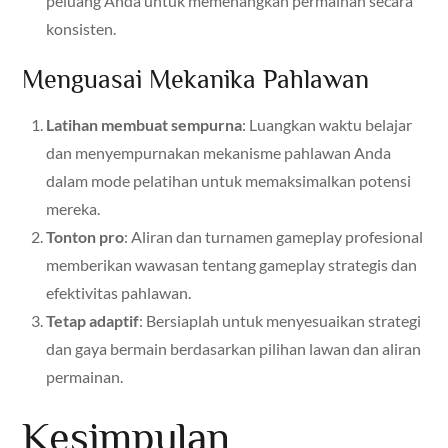
peluang Anda untuk memenangkan permainan secara
konsisten.
Menguasai Mekanika Pahlawan
Latihan membuat sempurna
: Luangkan waktu belajar
dan menyempurnakan mekanisme pahlawan Anda
dalam mode pelatihan untuk memaksimalkan potensi
mereka.
Tonton pro
: Aliran dan turnamen gameplay profesional
memberikan wawasan tentang gameplay strategis dan
efektivitas pahlawan.
Tetap adaptif
: Bersiaplah untuk menyesuaikan strategi
dan gaya bermain berdasarkan pilihan lawan dan aliran
permainan.
Kesimpulan