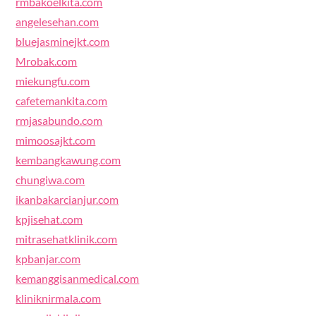
rmbakoelkita.com
angelesehan.com
bluejasminejkt.com
Mrobak.com
miekungfu.com
cafetemankita.com
rmjasabundo.com
mimoosajkt.com
kembangkawung.com
chungiwa.com
ikanbakarcianjur.com
kpjisehat.com
mitrasehatklinik.com
kpbanjar.com
kemanggisanmedical.com
kliniknirmala.com