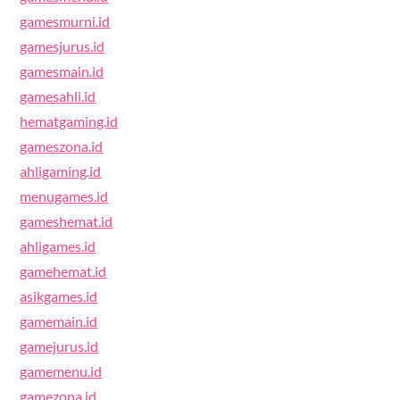
gamesmurni.id
gamesjurus.id
gamesmain.id
gamesahli.id
hematgaming.id
gameszona.id
ahligaming.id
menugames.id
gameshemat.id
ahligames.id
gamehemat.id
asikgames.id
gamemain.id
gamejurus.id
gamemenu.id
gamezona.id