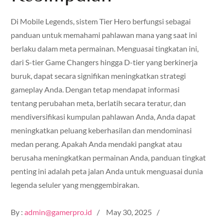
Di Mobile Legends, sistem Tier Hero berfungsi sebagai
panduan untuk memahami pahlawan mana yang saat ini
berlaku dalam meta permainan. Menguasai tingkatan ini,
dari S-tier Game Changers hingga D-tier yang berkinerja
buruk, dapat secara signifikan meningkatkan strategi
gameplay Anda. Dengan tetap mendapat informasi
tentang perubahan meta, berlatih secara teratur, dan
mendiversifikasi kumpulan pahlawan Anda, Anda dapat
meningkatkan peluang keberhasilan dan mendominasi
medan perang. Apakah Anda mendaki pangkat atau
berusaha meningkatkan permainan Anda, panduan tingkat
penting ini adalah peta jalan Anda untuk menguasai dunia
legenda seluler yang menggembirakan.
Posted
By :
admin@gamerpro.id
May 30, 2025