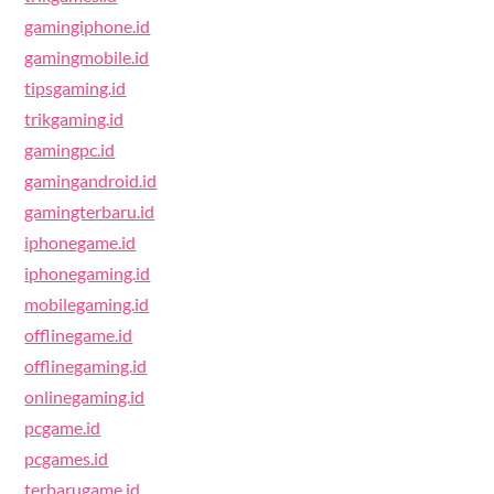
gamingiphone.id
gamingmobile.id
tipsgaming.id
trikgaming.id
gamingpc.id
gamingandroid.id
gamingterbaru.id
iphonegame.id
iphonegaming.id
mobilegaming.id
offlinegame.id
offlinegaming.id
onlinegaming.id
pcgame.id
pcgames.id
terbarugame.id