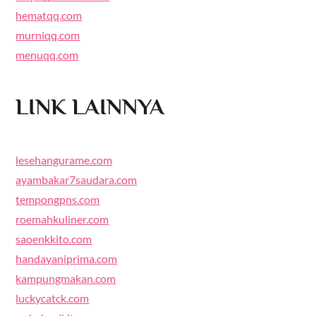
hematqq.com
murniqq.com
menuqq.com
LINK LAINNYA
lesehangurame.com
ayambakar7saudara.com
tempongpns.com
roemahkuliner.com
saoenkkito.com
handayaniprima.com
kampungmakan.com
luckycatck.com