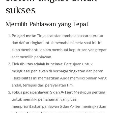
sukses
Memilih Pahlawan yang Tepat
Pelajari meta
: Tinjau catatan tambalan secara teratur
dan daftar tingkat untuk memahami meta saat ini. Ini
akan membantu dalam membuat keputusan yang tepat
saat memilih pahlawan.
Fleksibilitas adalah kuncinya
: Bertujuan untuk
menguasai pahlawan di berbagai tingkatan dan peran.
Fleksibilitas ini memastikan Anda memiliki pilihan yang
andal, terlepas dari persyaratan tim.
Fokus pada pahlawan S dan A-Tier
: Meskipun penting
untuk memiliki pemahaman yang luas,
memprioritaskan pahlawan S dan A-Tier meningkatkan