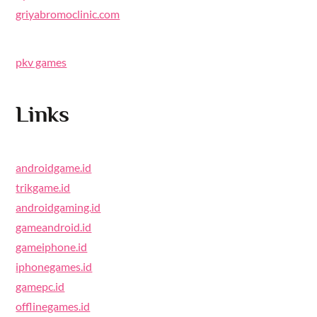
griyabromoclinic.com
pkv games
Links
androidgame.id
trikgame.id
androidgaming.id
gameandroid.id
gameiphone.id
iphonegames.id
gamepc.id
offlinegames.id