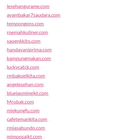
lesehangurame.com
ayambakar7saudara.com
tempongpns.com
roemahkuliner.com
saoenkkito.com
handayaniprima.com
kampungmakan.com
luckycatck.com
rmbakoelkita.com
angelesehan.com
bluejasminejkt.com
Mrobak.com
miekungfu.com
cafetemankita.com
rmjasabundo.com
mimoosajkt.com