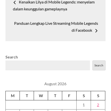
Kenaikan Lilya di Mobile Legends: menyelam
navigation
dalam keunggulan gameplaynya
Panduan Lengkap Live Streaming Mobile Legends
di Facebook
Search
Search
August 2026
M
T
W
T
F
S
S
1
2