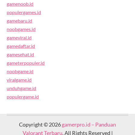
gamenoob.id
populergames.id
gamebaru.id
noobgames.id
gameviral.id
gamedaftar.id
gamesehat.id
gameterpopuler.id
noobgame.id
viralgame.id
unduhgame.id
populergame.id
Copyright © 2026
gamerpro.id – Panduan
Valorant Terbaru
. All Rights Reserved |