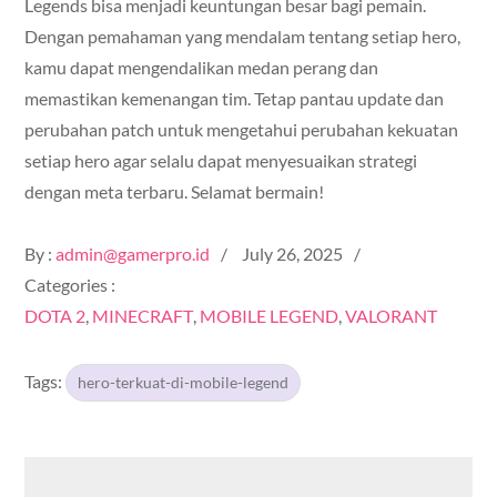
Legends bisa menjadi keuntungan besar bagi pemain.
Dengan pemahaman yang mendalam tentang setiap hero,
kamu dapat mengendalikan medan perang dan
memastikan kemenangan tim. Tetap pantau update dan
perubahan patch untuk mengetahui perubahan kekuatan
setiap hero agar selalu dapat menyesuaikan strategi
dengan meta terbaru. Selamat bermain!
Posted
By :
admin@gamerpro.id
July 26, 2025
on
Categories :
DOTA 2
MINECRAFT
MOBILE LEGEND
VALORANT
Tags:
hero-terkuat-di-mobile-legend
Post