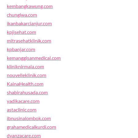
kembangkawung.com
chungiwa.com
ikanbakarcianjur.com
kpjisehat.com
mitrasehatklinik.com
kpbanjar.com
kemanggisanmedical.com
kliniknirmala.com
nouvelleklinik.com
KainaHealth.com
shabirahusada.com
yadikacare.com
astaclinic.com
ibnusinalombok.com
grahamedicalkurdi.com
dyanzacare.com