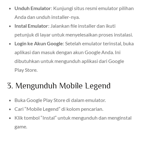
Unduh Emulator
: Kunjungi situs resmi emulator pilihan
Anda dan unduh installer-nya.
Instal Emulator
: Jalankan file installer dan ikuti
petunjuk di layar untuk menyelesaikan proses instalasi.
Login ke Akun Google
: Setelah emulator terinstal, buka
aplikasi dan masuk dengan akun Google Anda. Ini
dibutuhkan untuk mengunduh aplikasi dari Google
Play Store.
3. Mengunduh Mobile Legend
Buka Google Play Store di dalam emulator.
Cari “Mobile Legend” di kolom pencarian.
Klik tombol “Instal” untuk mengunduh dan menginstal
game.