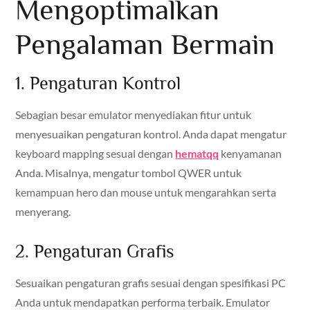
Mengoptimalkan
Pengalaman Bermain
1. Pengaturan Kontrol
Sebagian besar emulator menyediakan fitur untuk
menyesuaikan pengaturan kontrol. Anda dapat mengatur
keyboard mapping sesuai dengan
hematqq
kenyamanan
Anda. Misalnya, mengatur tombol QWER untuk
kemampuan hero dan mouse untuk mengarahkan serta
menyerang.
2. Pengaturan Grafis
Sesuaikan pengaturan grafis sesuai dengan spesifikasi PC
Anda untuk mendapatkan performa terbaik. Emulator