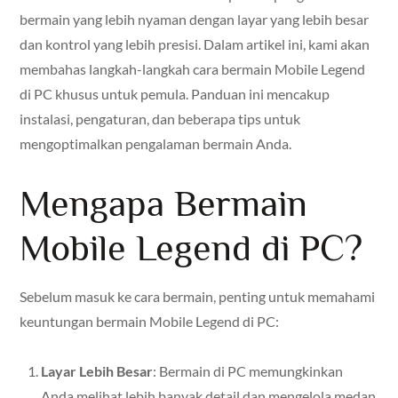
bermain yang lebih nyaman dengan layar yang lebih besar
dan kontrol yang lebih presisi. Dalam artikel ini, kami akan
membahas langkah-langkah cara bermain Mobile Legend
di PC khusus untuk pemula. Panduan ini mencakup
instalasi, pengaturan, dan beberapa tips untuk
mengoptimalkan pengalaman bermain Anda.
Mengapa Bermain
Mobile Legend di PC?
Sebelum masuk ke cara bermain, penting untuk memahami
keuntungan bermain Mobile Legend di PC:
Layar Lebih Besar
: Bermain di PC memungkinkan
Anda melihat lebih banyak detail dan mengelola medan