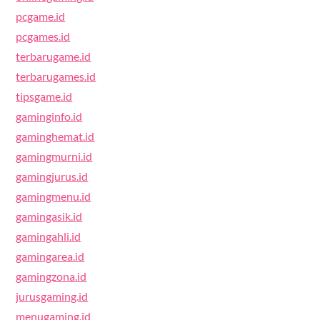
pcgame.id
pcgames.id
terbarugame.id
terbarugames.id
tipsgame.id
gaminginfo.id
gaminghemat.id
gamingmurni.id
gamingjurus.id
gamingmenu.id
gamingasik.id
gamingahli.id
gamingarea.id
gamingzona.id
jurusgaming.id
menugaming.id