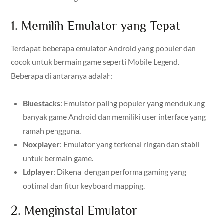
1. Memilih Emulator yang Tepat
Terdapat beberapa emulator Android yang populer dan
cocok untuk bermain game seperti Mobile Legend.
Beberapa di antaranya adalah:
Bluestacks
: Emulator paling populer yang mendukung
banyak game Android dan memiliki user interface yang
ramah pengguna.
Noxplayer
: Emulator yang terkenal ringan dan stabil
untuk bermain game.
Ldplayer
: Dikenal dengan performa gaming yang
optimal dan fitur keyboard mapping.
2. Menginstal Emulator