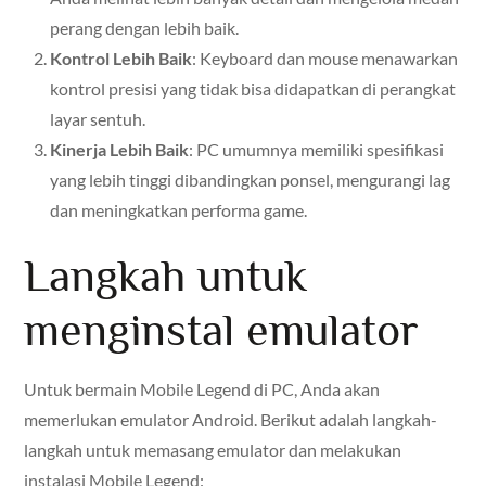
perang dengan lebih baik.
Kontrol Lebih Baik
: Keyboard dan mouse menawarkan
kontrol presisi yang tidak bisa didapatkan di perangkat
layar sentuh.
Kinerja Lebih Baik
: PC umumnya memiliki spesifikasi
yang lebih tinggi dibandingkan ponsel, mengurangi lag
dan meningkatkan performa game.
Langkah untuk
menginstal emulator
Untuk bermain Mobile Legend di PC, Anda akan
memerlukan emulator Android. Berikut adalah langkah-
langkah untuk memasang emulator dan melakukan
instalasi Mobile Legend: