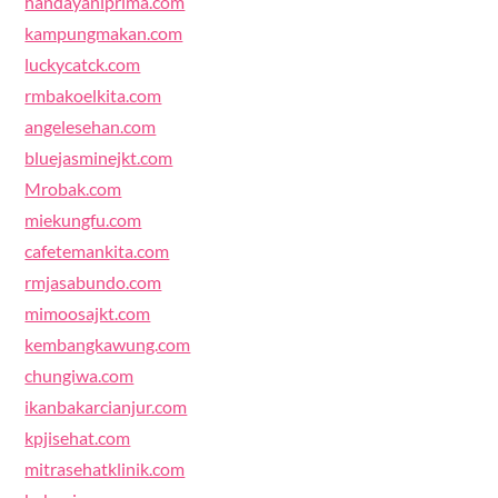
handayaniprima.com
kampungmakan.com
luckycatck.com
rmbakoelkita.com
angelesehan.com
bluejasminejkt.com
Mrobak.com
miekungfu.com
cafetemankita.com
rmjasabundo.com
mimoosajkt.com
kembangkawung.com
chungiwa.com
ikanbakarcianjur.com
kpjisehat.com
mitrasehatklinik.com