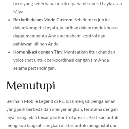
hero yang sederhana untuk dipahami seperti Layla atau
Miya.
Berlatih dalam Mode Custom
: Sebelum terjun ke
dalam kompetisi nyata, pelatihan dalam mode khusus
dapat membantu Anda memahami kontrol dan
pahlawan pilihan Anda.
Komunikasi dengan Tim
: Manfaatkan fitur chat dan
voice chat untuk berkoordinasi dengan tim Anda
selama pertandingan.
Menutupi
Bermain Mobile Legend di PC bisa menjadi pengalaman
yang jauh berbeda dan menyenangkan, terutama dengan
layar yang lebih besar dan kontrol presisi. Pastikan untuk
mengikuti langkah-langkah di atas untuk menginstal dan