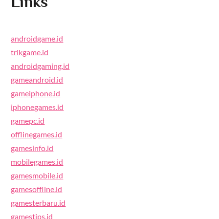
Links
androidgame.id
trikgame.id
androidgaming.id
gameandroid.id
gameiphone.id
iphonegames.id
gamepc.id
offlinegames.id
gamesinfo.id
mobilegames.id
gamesmobile.id
gamesoffline.id
gamesterbaru.id
gamestips.id