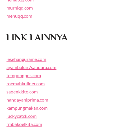
murniqq.com
menuqq.com
LINK LAINNYA
lesehangurame.com
ayambakar7saudara.com
tempongpns.com
roemahkuliner.com
saoenkkito.com
handayaniprima.com
kampungmakan.com
luckycatck.com
rmbakoelkita.com