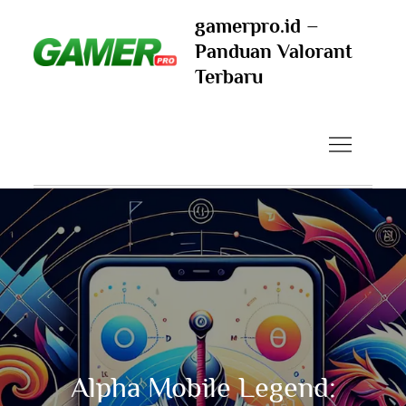
Skip
gamerpro.id –
to
Panduan Valorant
content
Terbaru
Alpha Mobile Legend: