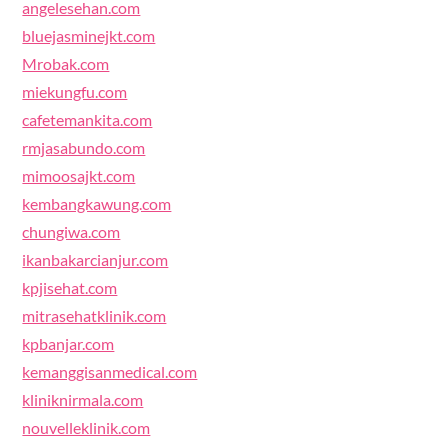
angelesehan.com
bluejasminejkt.com
Mrobak.com
miekungfu.com
cafetemankita.com
rmjasabundo.com
mimoosajkt.com
kembangkawung.com
chungiwa.com
ikanbakarcianjur.com
kpjisehat.com
mitrasehatklinik.com
kpbanjar.com
kemanggisanmedical.com
kliniknirmala.com
nouvelleklinik.com