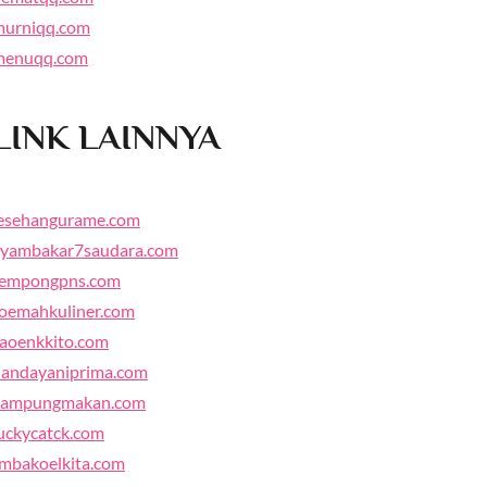
murniqq.com
menuqq.com
LINK LAINNYA
lesehangurame.com
ayambakar7saudara.com
tempongpns.com
oemahkuliner.com
aoenkkito.com
andayaniprima.com
kampungmakan.com
uckycatck.com
mbakoelkita.com