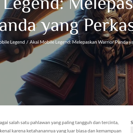
 Legend: Melepa
anda yang Perka
bile Legend
Akai Mobile Legend: Melepaskan Warrior Panda y
bagai salah satu pahlawan yang paling tangguh dan tercinta,
ikenal karena ketahanannya yang luar biasa dan kemampuan