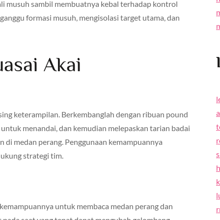
li musuh sambil membuatnya kebal terhadap kontrol
ganggu formasi musuh, mengisolasi target utama, dan
asai Akai
sing keterampilan. Berkembanglah dengan ribuan pound
 untuk menandai, dan kemudian melepaskan tarian badai
r
an di medan perang. Penggunaan kemampuannya
s
kung strategi tim.
h
l
ada kemampuannya untuk membaca medan perang dan
r
bat pada saat yang tepat dapat mengubah gelombang