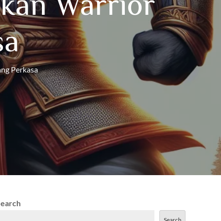
skan Warrior
sa
ang Perkasa
Search
Search