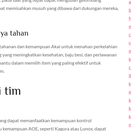
a
dapat memisahkan musuh yang dibawa dari dukungan mereka,
b
ya tahan
c
etahanan dan kemampuan Akai untuk menahan perkelahian
 yang meningkatkan kesehatan, baju besi, dan perlawanan
tu dalam memilih item yang paling efektif untuk
m.
i
k
 tim
m
k
k
k
 yang dapat memanfaatkan kemampuan kontrol
n
u kemampuan AOE, seperti Kagura atau Lunox, dapat