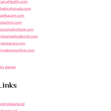
ainaHealth.com
habirahusada.com
adikacare.com
staclinic.com
bnusinalombok.com
rahamedicalkurdi.com
yanzacare.com
riyabromoclinic.com
kv games
Links
ndroidgame.id
rikgame.id