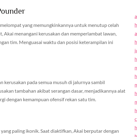
Pounder
a
h
n melompat yang memungkinkannya untuk menutup celah
a
at, Akai menangani kerusakan dan memperlambat lawan,
h
gan tim. Menguasai waktu dan posisi keterampilan ini
j
h
h
an kerusakan pada semua musuh di jalurnya sambil
sakan tambahan akibat serangan dasar, menjadikannya alat
h
gi dengan kemampuan ofensif rekan satu tim.
h
h
ng paling ikonik. Saat diaktifkan, Akai berputar dengan