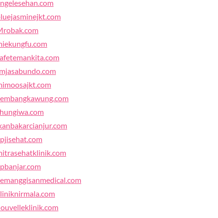
ngelesehan.com
luejasminejkt.com
Mrobak.com
miekungfu.com
afetemankita.com
rmjasabundo.com
mimoosajkt.com
kembangkawung.com
chungiwa.com
kanbakarcianjur.com
pjisehat.com
itrasehatklinik.com
pbanjar.com
emanggisanmedical.com
liniknirmala.com
ouvelleklinik.com