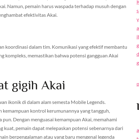
K
kai. Namun, pemain harus waspada terhadap musuh dengan
s
nghambat efektivitas Akai.
y
a
i
g
an koordinasi dalam tim. Komunikasi yang efektif membantu
d
ang kompleks, memastikan bahwa potensi gangguan Akai
g
t gigih Akai
p
awan ikonik di dalam alam semesta Mobile Legends.
an kemampuan kontrol kerumunannya yang tangguh,
mana pun. Dengan menguasai kemampuan Akai, memahami
g kuat, pemain dapat melepaskan potensi sebenarnya dari
a
pemain berpengalaman atau yang baru mengenal legenda
t