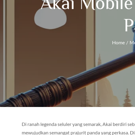
Akai Mobile
P
Home
Mo
Di ranah legenda seluler yang semarak, Akai berdiri se
mewujudkan semangat prajurit panda yang perkasa. D