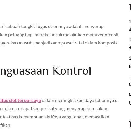
1
ari sebuah tangki. Tugas utamanya adalah menyerap
akan peluang bagi mereka untuk melakukan manuver ofensif
1
gerakan musuh, menjadikannya aset vital dalam komposisi
d
1
B
nguasaan Kontrol
T
M
M
situs slot terpercaya
dalam meningkatkan daya tahannya di
U
an, ia mendapatkan perisai yang menyerap kerusakan.
nfaatkan kemampuan aktifnya yang tepat, memastikan
fikan.