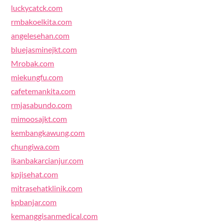
luckycatck.com
rmbakoelkita.com
angelesehan.com
bluejasminejkt.com
Mrobak.com
miekungfu.com
cafetemankita.com
rmjasabundo.com
mimoosajkt.com
kembangkawung.com
chungiwa.com
ikanbakarcianjur.com
kpjisehat.com
mitrasehatklinik.com
kpbanjar.com
kemanggisanmedical.com