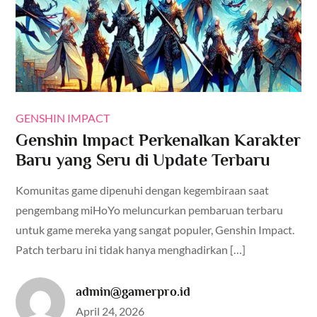
GENSHIN IMPACT
Genshin Impact Perkenalkan Karakter
Baru yang Seru di Update Terbaru
Komunitas game dipenuhi dengan kegembiraan saat
pengembang miHoYo meluncurkan pembaruan terbaru
untuk game mereka yang sangat populer, Genshin Impact.
Patch terbaru ini tidak hanya menghadirkan […]
admin@gamerpro.id
Posted
April 24, 2026