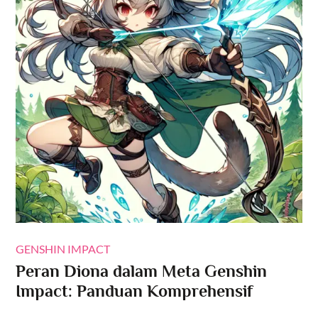
GENSHIN IMPACT
Peran Diona dalam Meta Genshin
Impact: Panduan Komprehensif