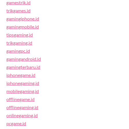
gamestrik.id
trikgames.id
gamingiphone.id
gamingmobile.id
tipsgaming.id
trikgaming.id
gamingpc.id
gamingandroid.id
gamingterbaru.id
iphonegame.id
iphonegaming.id
mobilegaming.id
offlinegame.id
offlinegaming.id
onlinegaming.id
pcgame.id