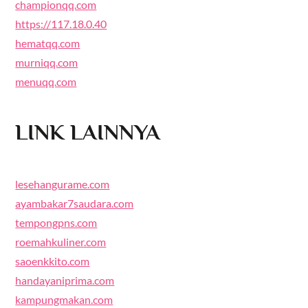
championqq.com
https://117.18.0.40
hematqq.com
murniqq.com
menuqq.com
LINK LAINNYA
lesehangurame.com
ayambakar7saudara.com
tempongpns.com
roemahkuliner.com
saoenkkito.com
handayaniprima.com
kampungmakan.com