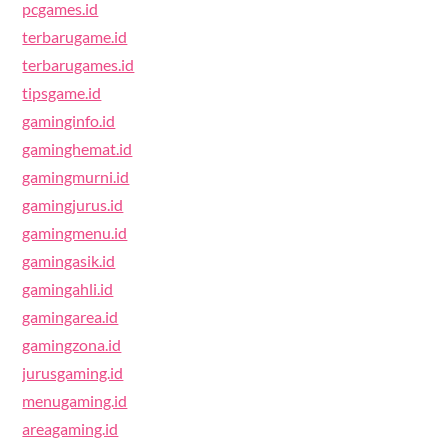
pcgames.id
terbarugame.id
terbarugames.id
tipsgame.id
gaminginfo.id
gaminghemat.id
gamingmurni.id
gamingjurus.id
gamingmenu.id
gamingasik.id
gamingahli.id
gamingarea.id
gamingzona.id
jurusgaming.id
menugaming.id
areagaming.id