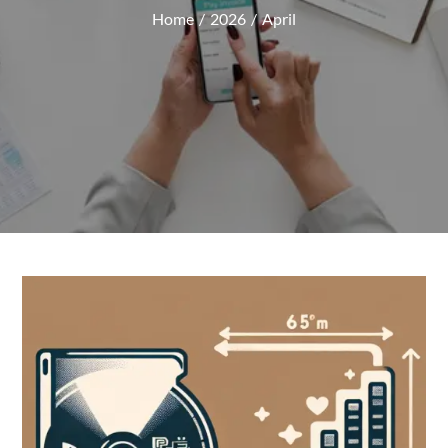
Home
2026
April