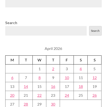
navigation
Search
Search
April 2026
M
T
W
T
F
S
S
1
2
3
4
5
6
7
8
9
10
11
12
13
14
15
16
17
18
19
20
21
22
23
24
25
26
27
28
29
30