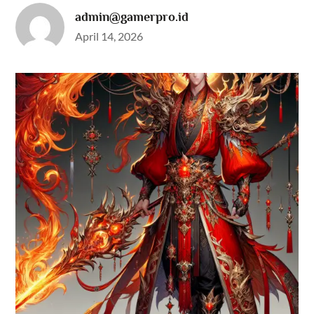
admin@gamerpro.id
Posted
April 14, 2026
on