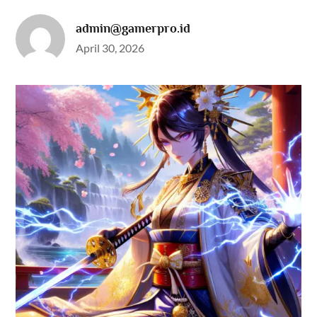
admin@gamerpro.id
Posted
April 30, 2026
on